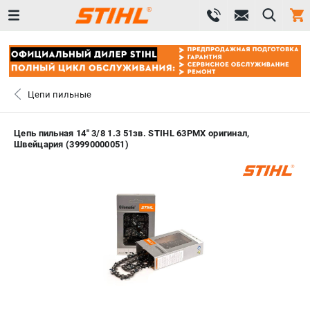
0 
₽
САНКТ-ПЕТЕРБУРГ
Цепи пильные
+7 (812) 603-41-27
- ЗАКАЗ ИЗДЕЛИЙ
Цепь пильная 14" 3/8 1.3 51зв. STIHL 63PMX оригинал,
Швейцария (39990000051)
+7 (8112) 59-10-67
- ЗАКАЗ ЗАПЧАСТЕЙ
ЗАКАЗАТЬ ЗАПЧАСТЬ
ВХОД ИЛИ РЕГИСТРАЦИЯ
КАТАЛОГ
АКЦИИ