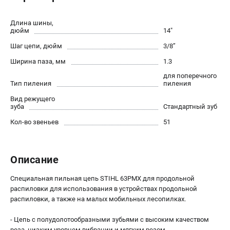
Юридическим лицам
Способы оплаты
Длина шины,
дюйм
14"
Правила обмена и возврата
Шаг цепи, дюйм
3/8’’
Контакты
Справочник по тримерным головкам и ножам
Ширина паза, мм
1.3
Бонусная программа
для поперечного
Тип пиления
пиления
Как нас найти
Пользовательское соглашение
Вид режущего
зуба
Стандартный зуб
Кол-во звеньев
51
САДОВАЯ ТЕХНИКА
Бензопилы
Мотокосы
Описание
Газонокосилки и тракторы
Специальная пильная цепь STIHL 63PMX для продольной
Опрыскиватели
распиловки для использования в устройствах продольной
Измельчители
распиловки, а также на малых мобильных лесопилках.
Ножницы для изгороди
Мойки высокого давления
- Цепь с полудолотообразными зубьями с высоким качеством
реза, низким уровнем вибрации и мягким резом.