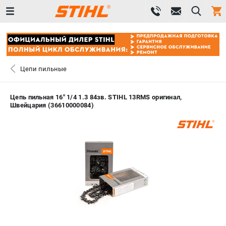
0 
₽
САНКТ-ПЕТЕРБУРГ
Цепи пильные
+7 (812) 603-41-27
- ЗАКАЗ ИЗДЕЛИЙ
Цепь пильная 16" 1/4 1.3 84зв. STIHL 13RMS оригинал,
Швейцария (36610000084)
+7 (8112) 59-10-67
- ЗАКАЗ ЗАПЧАСТЕЙ
ЗАКАЗАТЬ ЗАПЧАСТЬ
ВХОД ИЛИ РЕГИСТРАЦИЯ
КАТАЛОГ
АКЦИИ