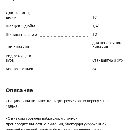
Юридическим лицам
Способы оплаты
Длина шины,
дюйм
16"
Правила обмена и возврата
Шаг цепи, дюйм
1/4’’
Контакты
Справочник по тримерным головкам и ножам
Ширина паза, мм
1.3
Бонусная программа
для поперечного
Тип пиления
пиления
Как нас найти
Пользовательское соглашение
Вид режущего
зуба
Стандартный зуб
Кол-во звеньев
84
САДОВАЯ ТЕХНИКА
Бензопилы
Мотокосы
Описание
Газонокосилки и тракторы
Специальная пильная цепь для резчиков по дереву STIHL
Опрыскиватели
13RMS
Измельчители
Ножницы для изгороди
- С низким уровнем вибрации, отличной
Мойки высокого давления
производительностью пиления, благодаря укороченной
верхней режущей грани зуба нажим при врезании не