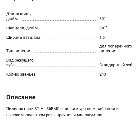
Юридическим лицам
Способы оплаты
Длина шины,
дюйм
80"
Правила обмена и возврата
Шаг цепи, дюйм
3/8’’
Контакты
Справочник по тримерным головкам и ножам
Ширина паза, мм
1.6
Бонусная программа
для поперечного
Тип пиления
пиления
Как нас найти
Пользовательское соглашение
Вид режущего
зуба
Стандартный зуб
Кол-во звеньев
240
САДОВАЯ ТЕХНИКА
Бензопилы
Мотокосы
Описание
Газонокосилки и тракторы
Пильная цепь STIHL 36RMC с низким уровнем вибрации и
Опрыскиватели
высоким качеством реза, прочная и малошумная.
Измельчители
Ножницы для изгороди
Мойки высокого давления