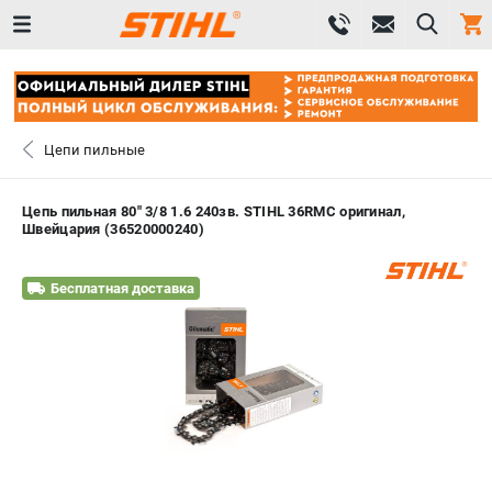
0 
₽
САНКТ-ПЕТЕРБУРГ
Цепи пильные
+7 (812) 603-41-27
- ЗАКАЗ ИЗДЕЛИЙ
Цепь пильная 80" 3/8 1.6 240зв. STIHL 36RMC оригинал,
Швейцария (36520000240)
+7 (8112) 59-10-67
- ЗАКАЗ ЗАПЧАСТЕЙ
Бесплатная доставка
ЗАКАЗАТЬ ЗАПЧАСТЬ
ВХОД ИЛИ РЕГИСТРАЦИЯ
КАТАЛОГ
АКЦИИ