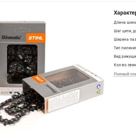
Характе
Длина шины
Шаг цепи, дю
Ширина паза
Тип пилени
Вид режуще
Кол-во звен
Полный сп