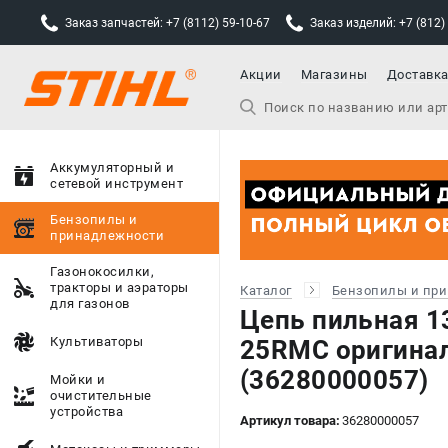
Заказ запчастей: +7 (8112) 59-10-67
Заказ изделий: +7 (812)
Акции
Магазины
Доставк
Аккумуляторный и
сетевой инструмент
Бензопилы и
принадлежности
Газонокосилки,
тракторы и аэраторы
Каталог
Бензопилы и пр
для газонов
Цепь пильная 13
Культиваторы
25RMC оригина
(36280000057)
Мойки и
очистительные
устройства
Артикул товара:
36280000057