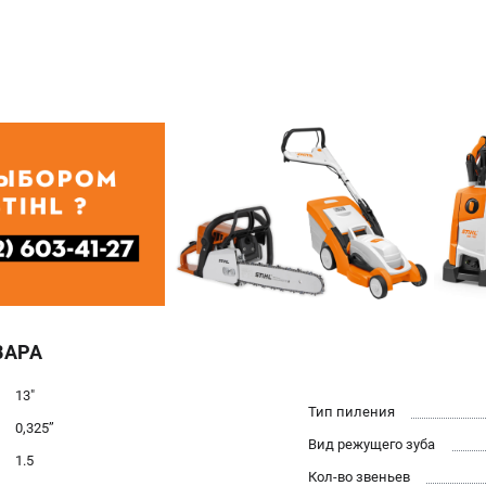
ВАРА
13"
Тип пиления
0,325’’
Вид режущего зуба
1.5
Кол-во звеньев