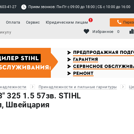
 603-41-27
Прием звонков: Пн-Пт с 09:00 до 18:00 | СБ с 10:00 до 16:00
а
Оплата
Сервис
Юридическим лицам
Перез
Избранное
0
инадлежности
Принадлежности и пильные гарнитуры
Це
" 325 1.5 57зв. STIHL
л, Швейцария