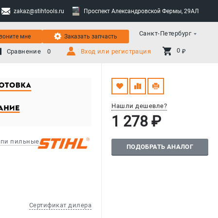
zakaz@stihtools.ru
Проспект Александровской Фермы, 29АЛ
Санкт-Петербург
воните мне
Заказать запчасть
0 
Сравнение
0
Вход или регистрация
₽
Нашли дешевле?
1 278 ₽
пи пильные
ПОДОБРАТЬ АНАЛОГ
Сертификат дилера