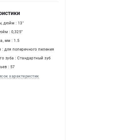
ристики
, дюйм : 13"
йм : 0,325’’
, мм : 1.5
я : для поперечного пиления
го зуба : Стандартный зуб
ьев : 57
исок характеристик