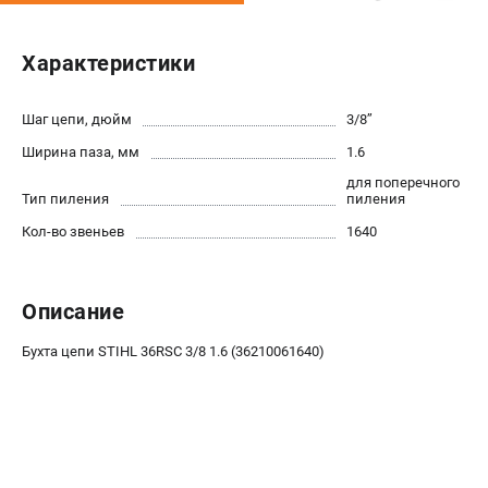
Юридическим лицам
Способы оплаты
Характеристики
Правила обмена и возврата
Контакты
Шаг цепи, дюйм
3/8’’
Справочник по тримерным головкам и ножам
Ширина паза, мм
1.6
Бонусная программа
Как нас найти
для поперечного
Тип пиления
пиления
Пользовательское соглашение
Кол-во звеньев
1640
САДОВАЯ ТЕХНИКА
Бензопилы
Описание
Мотокосы
Бухта цепи STIHL 36RSC 3/8 1.6 (36210061640)
Газонокосилки и тракторы
Опрыскиватели
Измельчители
Ножницы для изгороди
Мойки высокого давления