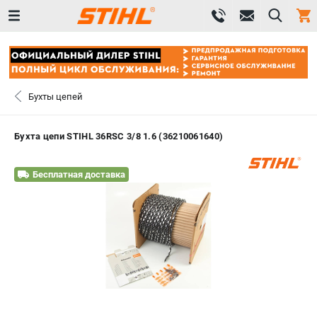
0 
₽
САНКТ-ПЕТЕРБУРГ
Бухты цепей
+7 (812) 603-41-27
- ЗАКАЗ ИЗДЕЛИЙ
Бухта цепи STIHL 36RSC 3/8 1.6 (36210061640)
+7 (8112) 59-10-67
- ЗАКАЗ ЗАПЧАСТЕЙ
Бесплатная доставка
ЗАКАЗАТЬ ЗАПЧАСТЬ
ВХОД ИЛИ РЕГИСТРАЦИЯ
КАТАЛОГ
АКЦИИ