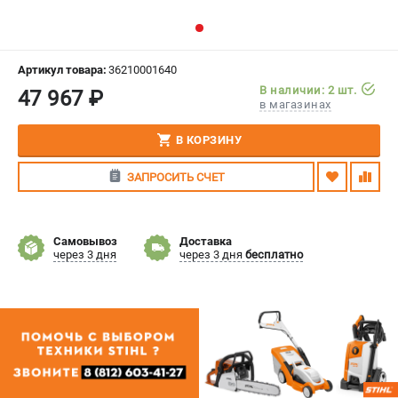
СРАВНЕНИЕ
(
0
)
ИЗБРАННОЕ
(
0
)
Артикул товара:
36210001640
В наличии: 2 шт.
47 967 ₽
в магазинах
МАГАЗИНЫ
В КОРЗИНУ
СЕРВИС
ЗАПРОСИТЬ СЧЕТ
ПОДДЕРЖКА
Сервисный центр
Самовывоз
Доставка
Гарантия Stihl
через 3 дня
через 3 дня
бесплатно
Политика обработки персональных данных
Часто задаваемые вопросы FAQ
ИНФОРМАЦИЯ
О компании
О бренде