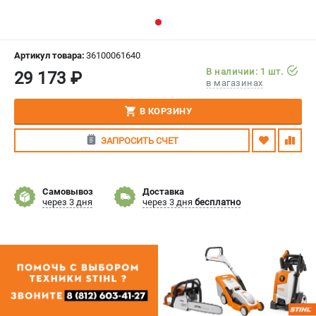
СРАВНЕНИЕ
(
0
)
ИЗБРАННОЕ
(
0
)
Артикул товара:
36100061640
В наличии: 1 шт.
29 173 ₽
в магазинах
МАГАЗИНЫ
В КОРЗИНУ
СЕРВИС
ЗАПРОСИТЬ СЧЕТ
ПОДДЕРЖКА
Сервисный центр
Самовывоз
Доставка
Гарантия Stihl
через 3 дня
через 3 дня
бесплатно
Политика обработки персональных данных
Часто задаваемые вопросы FAQ
ИНФОРМАЦИЯ
О компании
О бренде