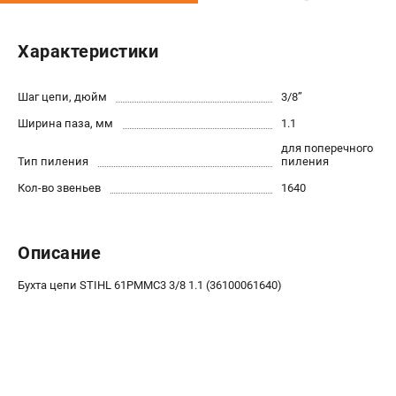
Юридическим лицам
Способы оплаты
Характеристики
Правила обмена и возврата
Контакты
Шаг цепи, дюйм
3/8’’
Справочник по тримерным головкам и ножам
Ширина паза, мм
1.1
Бонусная программа
Как нас найти
для поперечного
Тип пиления
пиления
Пользовательское соглашение
Кол-во звеньев
1640
САДОВАЯ ТЕХНИКА
Бензопилы
Описание
Мотокосы
Бухта цепи STIHL 61PМMС3 3/8 1.1 (36100061640)
Газонокосилки и тракторы
Опрыскиватели
Измельчители
Ножницы для изгороди
Мойки высокого давления