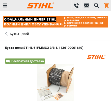
0 
₽
САНКТ-ПЕТЕРБУРГ
Бухты цепей
+7 (812) 603-41-27
- ЗАКАЗ ИЗДЕЛИЙ
Бухта цепи STIHL 61PМMС3 3/8 1.1 (36100061640)
+7 (8112) 59-10-67
- ЗАКАЗ ЗАПЧАСТЕЙ
Бесплатная доставка
ЗАКАЗАТЬ ЗАПЧАСТЬ
ВХОД ИЛИ РЕГИСТРАЦИЯ
КАТАЛОГ
АКЦИИ