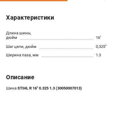
Юридическим лицам
Способы оплаты
Характеристики
Правила обмена и возврата
Контакты
Длина шины,
Справочник по тримерным головкам и ножам
дюйм
16"
Бонусная программа
Шаг цепи, дюйм
0,325’’
Как нас найти
Ширина паза, мм
1.3
Пользовательское соглашение
САДОВАЯ ТЕХНИКА
Описание
Бензопилы
Шина
STIHL R 16" 0.325 1.3 (30050007013)
Мотокосы
Газонокосилки и тракторы
Опрыскиватели
Измельчители
Ножницы для изгороди
Мойки высокого давления