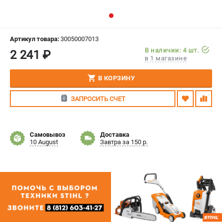
СРАВНЕНИЕ
(
0
)
ИЗБРАННОЕ
(
0
)
Артикул товара:
30050007013
В наличии: 4 шт.
2 241 ₽
в 1 магазине
МАГАЗИНЫ
В КОРЗИНУ
СЕРВИС
ЗАПРОСИТЬ СЧЕТ
ПОДДЕРЖКА
Сервисный центр
Самовывоз
Доставка
Гарантия Stihl
10 August
Завтра за 150 р.
Политика обработки персональных данных
Часто задаваемые вопросы FAQ
ИНФОРМАЦИЯ
О компании
О бренде