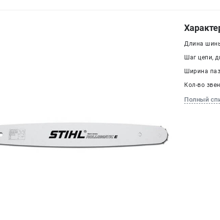
Характе
Длина шины
Шаг цепи, дю
Ширина паза
Кол-во звен
Полный сп