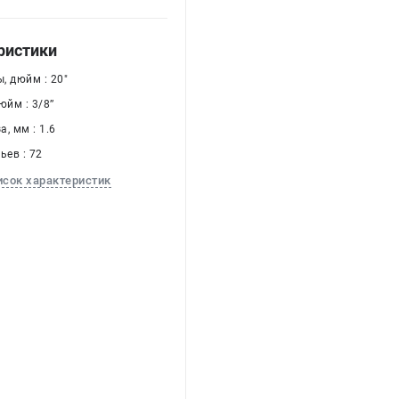
ристики
, дюйм : 20"
йм : 3/8’’
, мм : 1.6
ьев : 72
исок характеристик