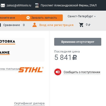
zakaz@stihtools.ru
Проспект Александровской Фермы, 29АЛ
Санкт-Петербург
воните мне
Заказать запчасть
0 
Сравнение
0
Вход или регистрация
₽
Временно отсутствует
Последняя цена
5 841
c
ны пильные
Сообщить о поступлении
Сертификат дилера