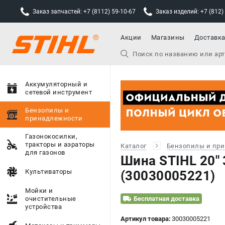
Заказ запчастей: +7 (8112) 59-10-67
Заказ изделий: +7 (812)
Акции
Магазины
Доставк
Аккумуляторный и
сетевой инструмент
Бензопилы и
принадлежности
Газонокосилки,
тракторы и аэраторы
Каталог
Бензопилы и пр
для газонов
Шина STIHL 20" 3
Культиваторы
(30030005221)
Мойки и
очистительные
Бесплатная доставка
устройства
Артикул товара:
30030005221