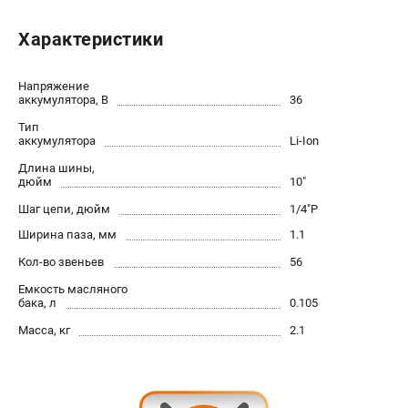
Юридическим лицам
Характеристики
Способы оплаты
Правила обмена и возврата
Контакты
Напряжение
аккумулятора, В
36
Справочник по тримерным головкам и ножам
Тип
Бонусная программа
аккумулятора
Li-Ion
Пользовательское соглашение
Длина шины,
дюйм
10"
САДОВАЯ ТЕХНИКА
Шаг цепи, дюйм
1/4"P
Бензопилы
Ширина паза, мм
1.1
Мотокосы
Кол-во звеньев
56
Газонокосилки и тракторы
Емкость масляного
Опрыскиватели
бака, л
0.105
Измельчители
Масса, кг
2.1
Ножницы для изгороди
Мойки высокого давления
Воздуходувы