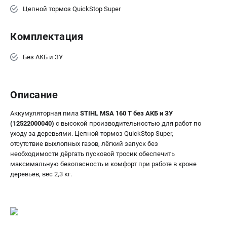
Цепной тормоз QuickStop Super
ТЕЛЕФОН (ПОМОНА)
+7 (800) 550-70-46
Комплектация
Информация размещённая на сайте не является публичной
офертой.
Без АКБ и ЗУ
8 (812) 318-40-26
8 (800) 550-70-46
Режим работы колл-центра:
пн-пт - с 9:00 до 18:00
Описание
сб - с 10:00 до 16:00
вс - выходной
Аккумуляторная пила
STIHL MSA 160 Т без АКБ и ЗУ
ЗАКАЗ ЗАПЧАСТЕЙ
(12522000040)
с высокой производительностью для работ по
+7 (8112) 59-12-69
уходу за деревьями. Цепной тормоз QuickStop Super,
zakaz@stihtools.ru
отсутствие выхлопных газов, лёгкий запуск без
необходимости дёргать пусковой тросик обеспечить
максимальную безопасность и комфорт при работе в кроне
деревьев, вес 2,3 кг.