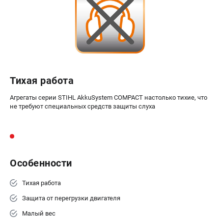
ПРИНАДЛЕЖНОСТИ
Цепи для бензопил
Шины пильные
Масла и смазки
Леска для триммеров
Тихая работа
Заточные наборы и напильники
Средства защиты
Агрегаты серии STIHL AkkuSystem COMPACT настолько тихие, что
Запчасти для инструмента
не требуют специальных средств защиты слуха
АККУМУЛЯТОРНАЯ ТЕХНИКА
Воздуходувки аккумуляторные
Высоторезы аккумуляторные
Особенности
Газонокосилки аккумуляторные
Тихая работа
Ножницы садовые аккумуляторные
Пилы цепные аккумуляторные
Защита от перегрузки двигателя
Триммеры аккумуляторные
Малый вес