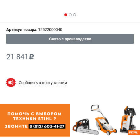
СРАВНЕНИЕ
(
0
)
ИЗБРАННОЕ
(
0
)
Артикул товара:
12522000040
МАГАЗИНЫ
Снято с производства
СЕРВИС
21 841
c
ПОДДЕРЖКА
Сервисный центр
Сообщить о поступлении
Гарантия Stihl
Политика обработки персональных данных
Часто задаваемые вопросы FAQ
ИНФОРМАЦИЯ
О компании
О бренде