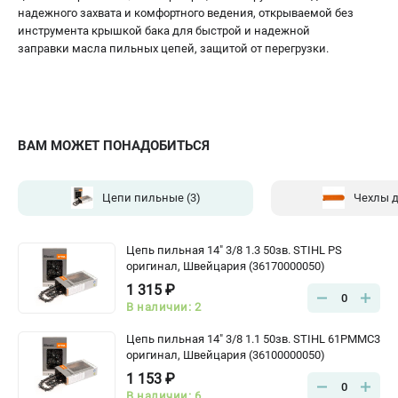
надежного захвата и комфортного ведения, открываемой без
инструмента крышкой бака для быстрой и надежной
заправки масла пильных цепей, защитой от перегрузки.
ВАМ МОЖЕТ ПОНАДОБИТЬСЯ
Цепи пильные
(3)
Чехлы 
Цепь пильная 14" 3/8 1.3 50зв. STIHL PS
оригинал, Швейцария (36170000050)
1 315 ₽
0
В наличии: 2
Цепь пильная 14" 3/8 1.1 50зв. STIHL 61PMMC3
оригинал, Швейцария (36100000050)
1 153 ₽
0
В наличии: 6