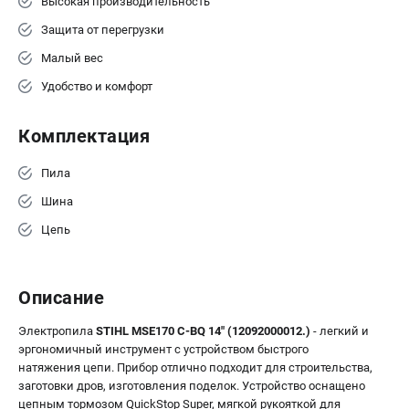
Высокая производительность
Защита от перегрузки
ТЕЛЕФОН (ПОМОНА)
+7 (800) 550-70-46
Малый вес
Информация размещённая на сайте не является публичной
Удобство и комфорт
офертой.
8 (812) 318-40-26
8 (800) 550-70-46
Комплектация
Режим работы колл-центра:
пн-пт - с 9:00 до 18:00
Пила
сб - с 10:00 до 16:00
вс - выходной
Шина
ЗАКАЗ ЗАПЧАСТЕЙ
Цепь
+7 (8112) 59-12-69
zakaz@stihtools.ru
Описание
Электропила
STIHL MSE170 С-BQ 14" (12092000012.)
- легкий и
эргономичный инструмент с устройством быстрого
натяжения цепи. Прибор отлично подходит для строительства,
заготовки дров, изготовления поделок. Устройство оснащено
цепным тормозом QuickStop Super, мягкой рукояткой для