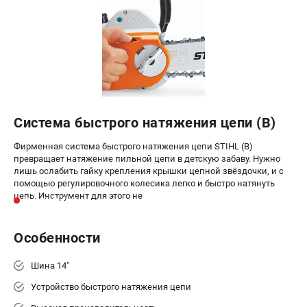
ПРИНАДЛЕЖНОСТИ
Цепи для бензопил
Шины пильные
Масла и смазки
Леска для триммеров
Заточные наборы и напильники
Система быстрого натяжения цепи (B)
Средства защиты
Запчасти для инструмента
Фирменная система быстрого натяжения цепи STIHL (B)
превращает натяжение пильной цепи в детскую забаву. Нужно
лишь ослабить гайку крепления крышки цепной звёздочки, и с
АККУМУЛЯТОРНАЯ ТЕХНИКА
помощью регулировочного колесика легко и быстро натянуть
цепь. Инструмент для этого не
Воздуходувки аккумуляторные
Высоторезы аккумуляторные
Особенности
Газонокосилки аккумуляторные
Ножницы садовые аккумуляторные
Шина 14"
Пилы цепные аккумуляторные
Устройство быстрого натяжения цепи
Триммеры аккумуляторные