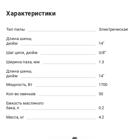
Юридическим лицам
Характеристики
Способы оплаты
Правила обмена и возврата
Контакты
Тип пилы
Электрическая
Справочник по тримерным головкам и ножам
Длина шины,
дюйм
14"
Бонусная программа
Пользовательское соглашение
Шаг цепи, дюйм
3/8’’
Ширина паза, мм
1.3
САДОВАЯ ТЕХНИКА
Длина шины,
дюйм
14"
Бензопилы
Мощность, Вт
1700
Мотокосы
Газонокосилки и тракторы
Кол-во звеньев
50
Опрыскиватели
Емкость масляного
бака, л
0.2
Измельчители
Ножницы для изгороди
Масса, кг
4.2
Мойки высокого давления
Воздуходувы