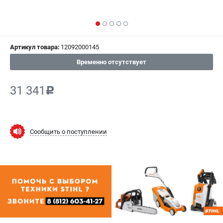
СРАВНЕНИЕ
(
0
)
ИЗБРАННОЕ
(
0
)
Артикул товара:
12092000145
МАГАЗИНЫ
Временно отсутствует
СЕРВИС
31 341
c
ПОДДЕРЖКА
Сервисный центр
Сообщить о поступлении
Гарантия Stihl
Политика обработки персональных данных
Часто задаваемые вопросы FAQ
ИНФОРМАЦИЯ
О компании
О бренде