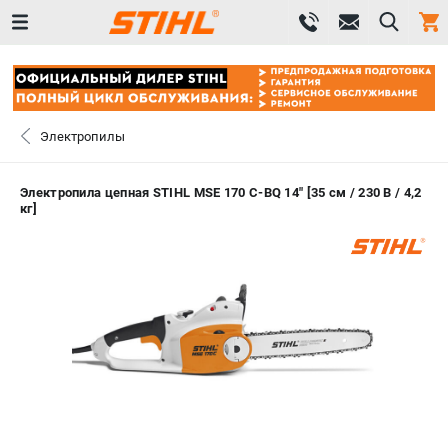
0 
₽
ПОМОНА
Электропилы
+7 (800) 550-70-46
- ЗАКАЗ ИЗДЕЛИЙ
Электропила цепная STIHL MSE 170 С-BQ 14" [35 см / 230 В / 4,2
кг]
+7 (8112) 59-12-69
- ЗАКАЗ ЗАПЧАСТЕЙ
ЗАКАЗАТЬ ЗАПЧАСТЬ
ВХОД ИЛИ РЕГИСТРАЦИЯ
КАТАЛОГ
АКЦИИ