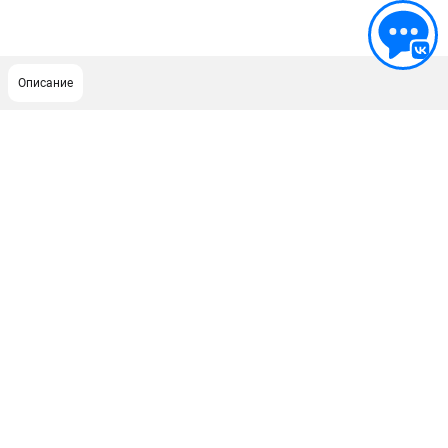
Описание
ПОДДЕРЖКА
Сервисный центр
Гарантия Stihl
Политика обработки персональных данных
Часто задаваемые вопросы FAQ
ИНФОРМАЦИЯ
О компании
О бренде