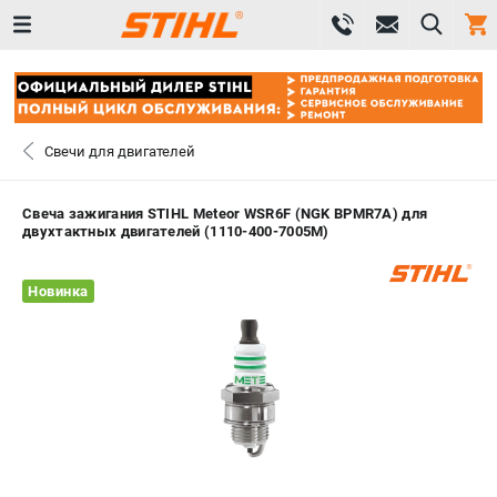
0 
₽
САНКТ-ПЕТЕРБУРГ
Свечи для двигателей
+7 (812) 603-41-27
- ЗАКАЗ ИЗДЕЛИЙ
Свеча зажигания STIHL Meteor WSR6F (NGK BPMR7A) для
двухтактных двигателей (1110-400-7005M)
+7 (8112) 59-10-67
- ЗАКАЗ ЗАПЧАСТЕЙ
Новинка
ЗАКАЗАТЬ ЗАПЧАСТЬ
ВХОД ИЛИ РЕГИСТРАЦИЯ
КАТАЛОГ
АКЦИИ