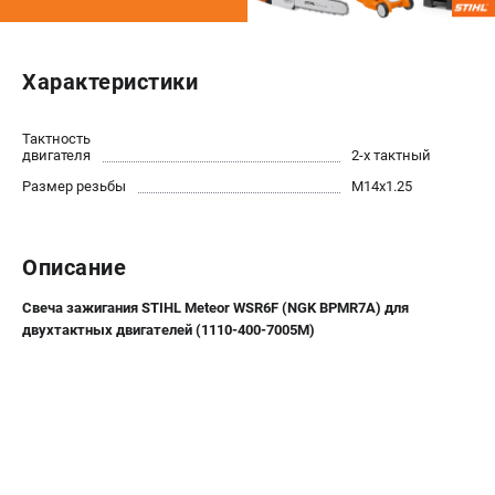
Юридическим лицам
Способы оплаты
Правила обмена и возврата
Характеристики
Контакты
Справочник по тримерным головкам и ножам
Тактность
двигателя
2-х тактный
Бонусная программа
Как нас найти
Размер резьбы
М14х1.25
Пользовательское соглашение
Описание
САДОВАЯ ТЕХНИКА
Бензопилы
Свеча зажигания STIHL Meteor WSR6F (NGK BPMR7A) для
двухтактных двигателей (1110-400-7005M)
Мотокосы
Газонокосилки и тракторы
Опрыскиватели
Измельчители
Ножницы для изгороди
Мойки высокого давления