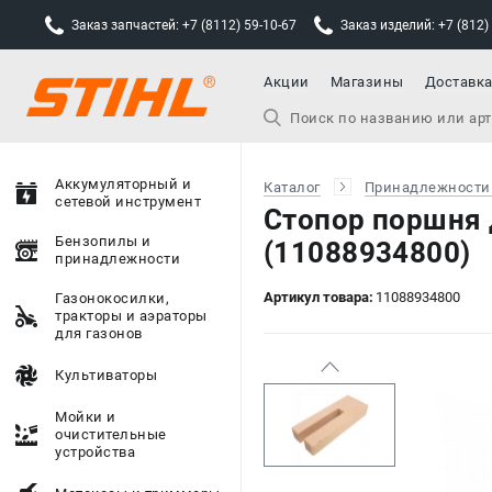
Заказ запчастей: +7 (8112) 59-10-67
Заказ изделий: +7 (812)
Акции
Магазины
Доставк
Аккумуляторный и
Каталог
Принадлежности
сетевой инструмент
Стопор поршня
Бензопилы и
(11088934800)
принадлежности
Артикул товара:
11088934800
Газонокосилки,
тракторы и аэраторы
для газонов
Культиваторы
Мойки и
очистительные
устройства