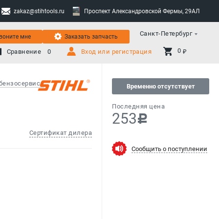
zakaz@stihtools.ru
Проспект Александровской Фермы, 29АЛ
Санкт-Петербург
воните мне
Заказать запчасть
0 
Сравнение
0
Вход или регистрация
₽
бензосервиса
Временно отсутствует
Последняя цена
253
c
Сертификат дилера
Сообщить о поступлении