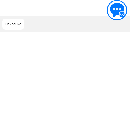
Описание
ПОДДЕРЖКА
Сервисный центр
Гарантия Stihl
Политика обработки персональных данных
Часто задаваемые вопросы FAQ
ИНФОРМАЦИЯ
О компании
О бренде