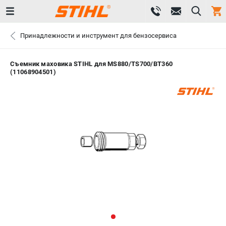
0 
Принадлежности и инструмент для бензосервиса
₽
САНКТ-ПЕТЕРБУРГ
Съемник маховика STIHL для MS880/TS700/BT360
(11068904501)
+7 (812) 603-41-27
- ЗАКАЗ ИЗДЕЛИЙ
+7 (8112) 59-10-67
- ЗАКАЗ ЗАПЧАСТЕЙ
ЗАКАЗАТЬ ЗАПЧАСТЬ
ВХОД ИЛИ РЕГИСТРАЦИЯ
КАТАЛОГ
АКЦИИ