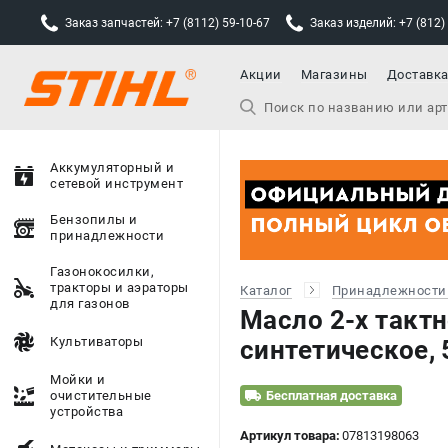
Заказ запчастей: +7 (8112) 59-10-67
Заказ изделий: +7 (812)
Акции
Магазины
Доставк
Аккумуляторный и
сетевой инструмент
Бензопилы и
принадлежности
Газонокосилки,
тракторы и аэраторы
Каталог
Принадлежности
для газонов
Масло 2-х тактно
Культиваторы
синтетическое, 
Мойки и
очистительные
Бесплатная доставка
устройства
Артикул товара:
07813198063