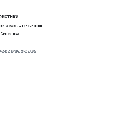
ристики
двигателя : двухтактный
: Синтетика
исок характеристик