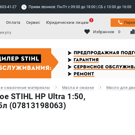
 603-41-27
Прием звонков: Пн-Пт с 09:00 до 18:00 | СБ с 10:00 до 16:00
а
Оплата
Сервис
Юридическим лицам
Перез
Избранное
0
 и смазочные материалы
Масла и смазки
Масло для дв
е STIHL HP Ultra 1:50,
5л (07813198063)