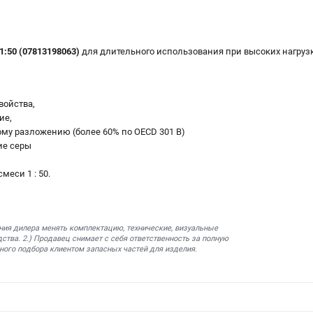
 1:50 (07813198063)
для длительного использования при высоких нагруз
войства,
ие,
ому разложению (более 60% по OECD 301 B)
ие серы
еси 1 : 50.
ния дилера менять комплектацию, технические, визуальные
ства. 2.) Продавец снимает с себя ответственность за полную
ного подбора клиентом запасных частей для изделия.