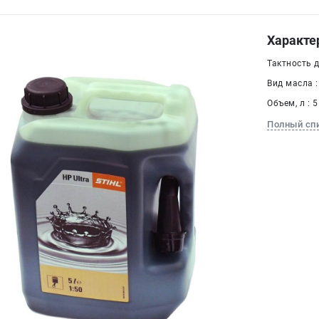
Характе
Тактность 
Вид масла 
Объем, л : 5
Полный сп