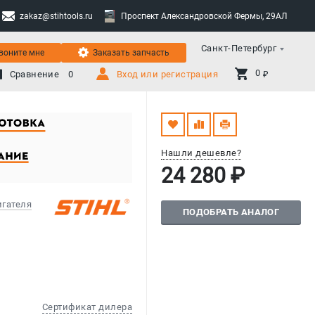
zakaz@stihtools.ru
Проспект Александровской Фермы, 29АЛ
Санкт-Петербург
воните мне
Заказать запчасть
0 
Сравнение
0
Вход или регистрация
₽
Нашли дешевле?
24 280 ₽
игателя
ПОДОБРАТЬ АНАЛОГ
Сертификат дилера