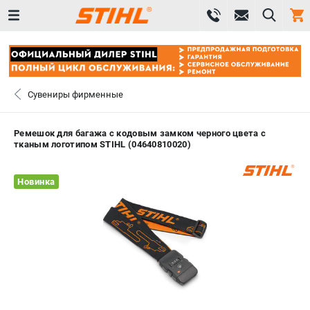
0 
₽
САНКТ-ПЕТЕРБУРГ
Сувениры фирменные
+7 (812) 603-41-27
- ЗАКАЗ ИЗДЕЛИЙ
Ремешок для багажа с кодовым замком черного цвета с
тканым логотипом STIHL (04640810020)
+7 (8112) 59-10-67
- ЗАКАЗ ЗАПЧАСТЕЙ
Новинка
ЗАКАЗАТЬ ЗАПЧАСТЬ
ВХОД ИЛИ РЕГИСТРАЦИЯ
КАТАЛОГ
АКЦИИ