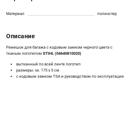
Юридическим лицам
Способы оплаты
Материал
полиэстер
Правила обмена и возврата
Контакты
Описание
Справочник по тримерным головкам и ножам
Бонусная программа
Ремешок для багажа с кодовым замком черного цвета с
Как нас найти
тканым логотипом
STIHL (04640810020)
Пользовательское соглашение
вытканный по всей ленте логотип
размеры: ок. 175 x 5 см
САДОВАЯ ТЕХНИКА
с кодовым замком TSA и руководством по эксплуатации
Бензопилы
Мотокосы
Газонокосилки и тракторы
Опрыскиватели
Измельчители
Ножницы для изгороди
Мойки высокого давления