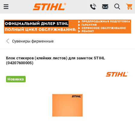
0 
₽
САНКТ-ПЕТЕРБУРГ
Сувениры фирменные
+7 (812) 603-41-27
- ЗАКАЗ ИЗДЕЛИЙ
Блок стикеров (клейких листов) для заметок STIHL
(04207600005)
+7 (8112) 59-10-67
- ЗАКАЗ ЗАПЧАСТЕЙ
Новинка
ЗАКАЗАТЬ ЗАПЧАСТЬ
ВХОД ИЛИ РЕГИСТРАЦИЯ
КАТАЛОГ
АКЦИИ