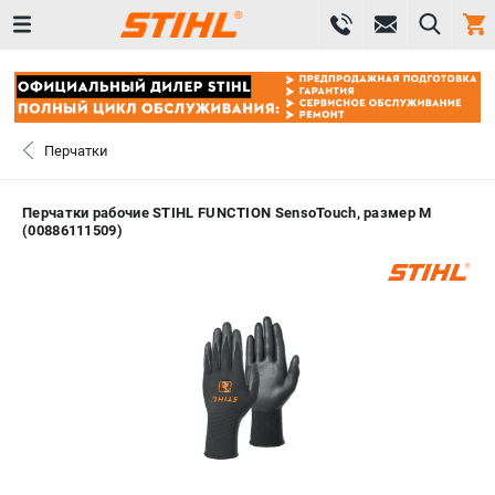
0 
₽
САНКТ-ПЕТЕРБУРГ
Перчатки
+7 (812) 603-41-27
- ЗАКАЗ ИЗДЕЛИЙ
Перчатки рабочие STIHL FUNCTION SensoTouch, размер M
(00886111509)
+7 (8112) 59-10-67
- ЗАКАЗ ЗАПЧАСТЕЙ
ЗАКАЗАТЬ ЗАПЧАСТЬ
ВХОД ИЛИ РЕГИСТРАЦИЯ
КАТАЛОГ
АКЦИИ