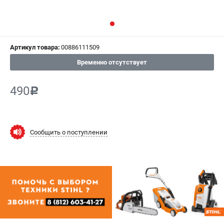
СРАВНЕНИЕ
(
0
)
ИЗБРАННОЕ
(
0
)
Артикул товара:
00886111509
МАГАЗИНЫ
Временно отсутствует
СЕРВИС
490
c
ПОДДЕРЖКА
Сервисный центр
Сообщить о поступлении
Гарантия Stihl
Политика обработки персональных данных
Часто задаваемые вопросы FAQ
ИНФОРМАЦИЯ
О компании
О бренде