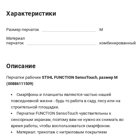
Юридическим лицам
Характеристики
Способы оплаты
Правила обмена и возврата
Контакты
Размер перчаток
M
Справочник по тримерным головкам и ножам
Материал
перчаток
комбинированный
Бонусная программа
Как нас найти
Пользовательское соглашение
Описание
САДОВАЯ ТЕХНИКА
Перчатки рабочие
STIHL FUNCTION SensoTouch, размер M
(00886111509)
Бензопилы
Мотокосы
Смартфоны и планшеты являются частью нашей
повседневной жизни - будь то работа в саду, лесу или на
Газонокосилки и тракторы
строительной площадке.
Опрыскиватели
Перчатки FUNCTION SensoTouch чувствительны к
Измельчители
сенсорным экранам, поэтому вам не нужно их снимать во
Ножницы для изгороди
время работы, чтобы воспользоваться смартфоном.
Материал: трикотаж с нитриловым покрытием
Мойки высокого давления