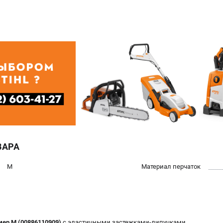
ВАРА
M
Материал перчаток
змер M (00886110909)
с эластичными застежками-липучками