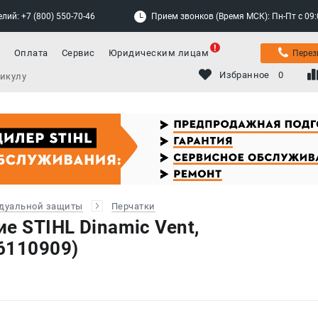
лий: +7 (800) 550-70-46
Прием звонков (Время МСК): Пн-Пт с 09:00
а
Оплата
Сервис
Юридическим лицам
Перез
Избранное
0
дуальной защиты
Перчатки
е STIHL Dinamic Vent,
6110909)