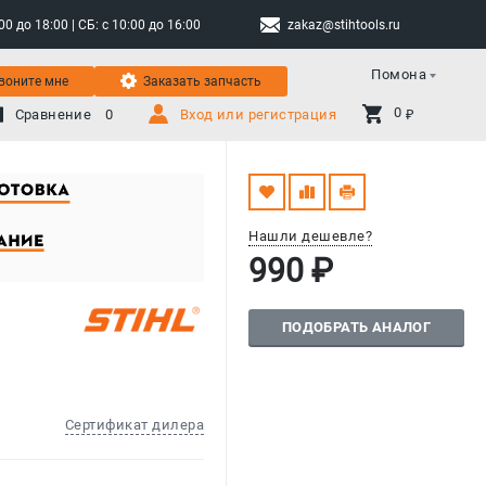
 до 18:00 | СБ: с 10:00 до 16:00
zakaz@stihtools.ru
Помона
воните мне
Заказать запчасть
0 
Сравнение
0
Вход или регистрация
₽
Нашли дешевле?
990 ₽
ПОДОБРАТЬ АНАЛОГ
Сертификат дилера