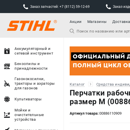
Заказ запчастей: +7 (8112) 59-12-69
Заказ изде
Акции
Магазины
Доставк
Аккумуляторный и
сетевой инструмент
Бензопилы и
принадлежности
Газонокосилки,
тракторы и аэраторы
Каталог
Средства индиви
для газонов
Перчатки рабочи
Культиваторы
размер M (0088
Мойки и
Артикул товара:
00886110909
очистительные
устройства