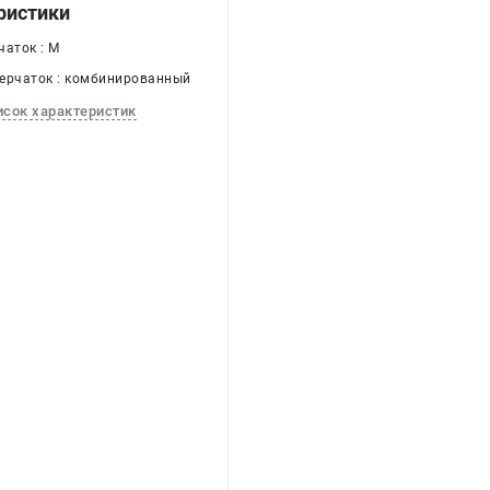
ристики
чаток : M
ерчаток : комбинированный
исок характеристик