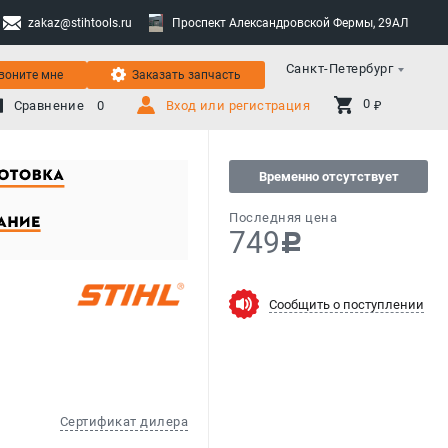
zakaz@stihtools.ru
Проспект Александровской Фермы, 29АЛ
Санкт-Петербург
воните мне
Заказать запчасть
0 
Сравнение
0
Вход или регистрация
₽
Временно отсутствует
Последняя цена
749
c
Сообщить о поступлении
Сертификат дилера