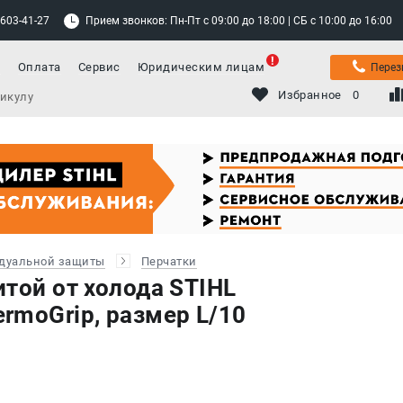
 603-41-27
Прием звонков: Пн-Пт с 09:00 до 18:00 | СБ с 10:00 до 16:00
а
Оплата
Сервис
Юридическим лицам
Перез
Избранное
0
дуальной защиты
Перчатки
той от холода STIHL
rmoGrip, размер L/10