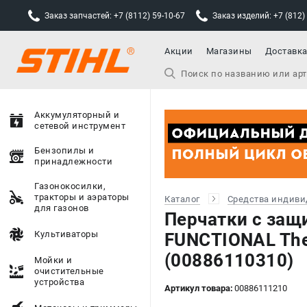
Заказ запчастей: +7 (8112) 59-10-67
Заказ изделий: +7 (812)
Акции
Магазины
Доставк
Аккумуляторный и
сетевой инструмент
Бензопилы и
принадлежности
Газонокосилки,
тракторы и аэраторы
Каталог
Средства индиви
для газонов
Перчатки с защи
Культиваторы
FUNCTIONAL The
(00886110310)
Мойки и
очистительные
устройства
Артикул товара:
00886111210