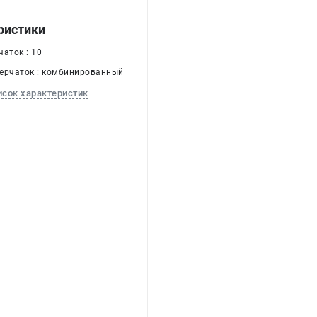
ристики
аток : 10
ерчаток : комбинированный
исок характеристик