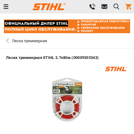
0 
₽
САНКТ-ПЕТЕРБУРГ
Леска триммерная
+7 (812) 603-41-27
- ЗАКАЗ ИЗДЕЛИЙ
Леска триммерная STIHL 2.7х80м (00009303343)
+7 (8112) 59-10-67
- ЗАКАЗ ЗАПЧАСТЕЙ
ЗАКАЗАТЬ ЗАПЧАСТЬ
ВХОД ИЛИ РЕГИСТРАЦИЯ
КАТАЛОГ
АКЦИИ