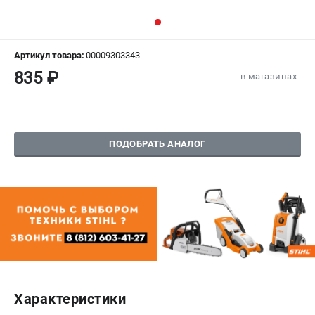
СРАВНЕНИЕ
(
0
)
ИЗБРАННОЕ
(
0
)
Артикул товара:
00009303343
835 ₽
в магазинах
МАГАЗИНЫ
СЕРВИС
ПОДОБРАТЬ АНАЛОГ
ПОДДЕРЖКА
Сервисный центр
Гарантия Stihl
Политика обработки персональных данных
Часто задаваемые вопросы FAQ
ИНФОРМАЦИЯ
О компании
Характеристики
О бренде