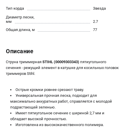
Юридическим лицам
Тип корда
Звезда
Способы оплаты
Диаметр лески,
Правила обмена и возврата
мм
2.7
Контакты
Общая длина, м
77
Справочник по тримерным головкам и ножам
Бонусная программа
Как нас найти
Описание
Пользовательское соглашение
Струна триммерная
STIHL (00009303343)
пятиугольного
сечения - режущий элемент в катушке для косильных головок
САДОВАЯ ТЕХНИКА
триммеров Stihl.
Бензопилы
Мотокосы
Острые кромки ровнее срезают траву.
Газонокосилки и тракторы
Универсальная прочная леска, подходит для
максимально аккуратных работ, справляется с молодой
Опрыскиватели
подрастающей зеленью.
Измельчители
Имеет пятиугольное сечение с шириной 2,7 мм и
Ножницы для изгороди
обладает высокой прочностью.
Мойки высокого давления
Изготовлена из высококачественного полимера.