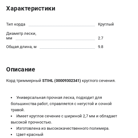
Юридическим лицам
Характеристики
Способы оплаты
Правила обмена и возврата
Тип корда
Круглый
Контакты
Диаметр лески,
Справочник по тримерным головкам и ножам
мм
2.7
Бонусная программа
Общая длина, м
9.8
Как нас найти
Пользовательское соглашение
Описание
САДОВАЯ ТЕХНИКА
Корд триммерный
STIHL (00009302341)
круглого сечения.
Бензопилы
Мотокосы
Универсальная прочная леска, подходит для
Газонокосилки и тракторы
большинства работ, справляется с негустой и сочной
Опрыскиватели
травой.
Измельчители
Имеет круглое сечение с шириной 2,7 мм и обладает
высокой прочностью.
Ножницы для изгороди
Изготовлена из высококачественного полимера.
Мойки высокого давления
Цвет-красный