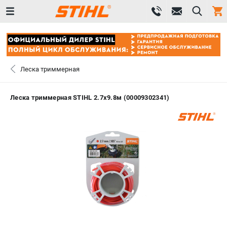
0 
₽
САНКТ-ПЕТЕРБУРГ
Леска триммерная
+7 (812) 603-41-27
- ЗАКАЗ ИЗДЕЛИЙ
Леска триммерная STIHL 2.7х9.8м (00009302341)
+7 (8112) 59-10-67
- ЗАКАЗ ЗАПЧАСТЕЙ
ЗАКАЗАТЬ ЗАПЧАСТЬ
ВХОД ИЛИ РЕГИСТРАЦИЯ
КАТАЛОГ
АКЦИИ