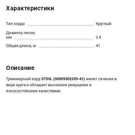
Юридическим лицам
Характеристики
Способы оплаты
Правила обмена и возврата
Тип корда
Круглый
Контакты
Диаметр лески,
Справочник по тримерным головкам и ножам
мм
2.4
Бонусная программа
Общая длина, м
41
Как нас найти
Пользовательское соглашение
Описание
САДОВАЯ ТЕХНИКА
Триммерный корд
STIHL (00009302339-41)
имеет сечение в
Бензопилы
виде круга и обладает высокими режущими и
Мотокосы
износостойкими качествами.
Газонокосилки и тракторы
Опрыскиватели
Измельчители
Ножницы для изгороди
Мойки высокого давления