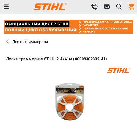
0 
₽
САНКТ-ПЕТЕРБУРГ
Леска триммерная
+7 (812) 603-41-27
- ЗАКАЗ ИЗДЕЛИЙ
Леска триммерная STIHL 2.4х41м (00009302339-41)
+7 (8112) 59-10-67
- ЗАКАЗ ЗАПЧАСТЕЙ
ЗАКАЗАТЬ ЗАПЧАСТЬ
ВХОД ИЛИ РЕГИСТРАЦИЯ
КАТАЛОГ
АКЦИИ