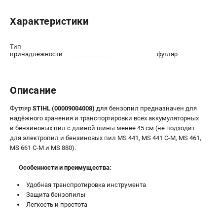
Юридическим лицам
Характеристики
Способы оплаты
Правила обмена и возврата
Контакты
Тип
принадлежности
футляр
Справочник по тримерным головкам и ножам
Бонусная программа
Как нас найти
Описание
Пользовательское соглашение
Футляр
STIHL (00009004008)
для бензопил предназначен для
надёжного хранения и транспортировки всех аккумуляторных
САДОВАЯ ТЕХНИКА
и бензиновых пил с длиной шины менее 45 см (не подходит
Бензопилы
для электропил и бензиновых пил MS 441, MS 441 C-M, MS 461,
MS 661 C-M и MS 880).
Мотокосы
Газонокосилки и тракторы
Особенности и преимущества:
Опрыскиватели
Удобная транспротировка инструмента
Измельчители
Защита бензопилы
Ножницы для изгороди
Легкость и простота
Мойки высокого давления