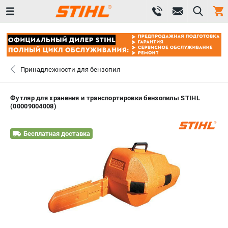
0 
₽
САНКТ-ПЕТЕРБУРГ
Принадлежности для бензопил
+7 (812) 603-41-27
- ЗАКАЗ ИЗДЕЛИЙ
Футляр для хранения и транспортировки бензопилы STIHL
(00009004008)
+7 (8112) 59-10-67
- ЗАКАЗ ЗАПЧАСТЕЙ
Бесплатная доставка
ЗАКАЗАТЬ ЗАПЧАСТЬ
ВХОД ИЛИ РЕГИСТРАЦИЯ
КАТАЛОГ
АКЦИИ