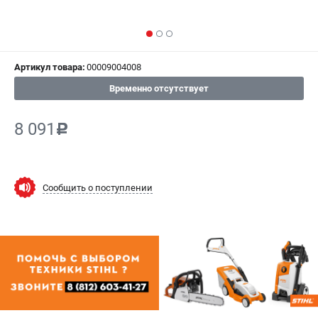
СРАВНЕНИЕ
(
0
)
ИЗБРАННОЕ
(
0
)
Артикул товара:
00009004008
МАГАЗИНЫ
Временно отсутствует
СЕРВИС
8 091
c
ПОДДЕРЖКА
Сервисный центр
Сообщить о поступлении
Гарантия Stihl
Политика обработки персональных данных
Часто задаваемые вопросы FAQ
ИНФОРМАЦИЯ
О компании
О бренде