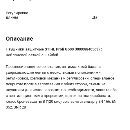
Юридическим лицам
Способы оплаты
Регулировка
длины
Да
Правила обмена и возврата
Контакты
Справочник по тримерным головкам и ножам
Описание
Бонусная программа
Как нас найти
Наушники защитные
STIHL Profi G500 (00008840563)
с
нейлоновой сеткой с шайбой
Пользовательское соглашение
Профессиональное сочетание, оптимальный баланс,
САДОВАЯ ТЕХНИКА
удерживающие ленты с несколькими положениями
регулировки, храповой механизм регулировки, специальное
Бензопилы
покрытие против запотевания с обеих сторон, съемные
Мотокосы
наушники для использования по необходимости, защита лба
Газонокосилки и тракторы
с вентиляционными прорезями, щиток из поликарбоната,
класс бронезащиты B (120 м/с) согласно стандарту EN 166, EN
Опрыскиватели
352, SNR 28
Измельчители
Ножницы для изгороди
Мойки высокого давления