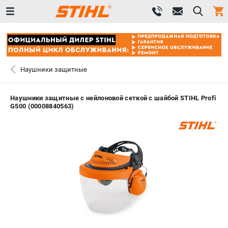
0 
₽
САНКТ-ПЕТЕРБУРГ
Наушники защитные
+7 (812) 603-41-27
- ЗАКАЗ ИЗДЕЛИЙ
Наушники защитные с нейлоновой сеткой с шайбой STIHL Profi
G500 (00008840563)
+7 (8112) 59-10-67
- ЗАКАЗ ЗАПЧАСТЕЙ
ЗАКАЗАТЬ ЗАПЧАСТЬ
ВХОД ИЛИ РЕГИСТРАЦИЯ
КАТАЛОГ
АКЦИИ