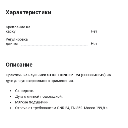
Юридическим лицам
Характеристики
Способы оплаты
Правила обмена и возврата
Контакты
Крепление на
каску
Нет
Справочник по тримерным головкам и ножам
Регулировка
Бонусная программа
длины
Нет
Как нас найти
Пользовательское соглашение
Описание
САДОВАЯ ТЕХНИКА
Практичные наушники
STIHL CONCEPT 24 (00008840542)
на
Бензопилы
дуге для универсального применения.
Мотокосы
Складные.
Газонокосилки и тракторы
Дуга с мягкой подкладкой.
Опрыскиватели
Мягкие подушечки.
Измельчители
Отвечают требованиям SNR 24, EN 352. Масса 199,8 г.
Ножницы для изгороди
Мойки высокого давления