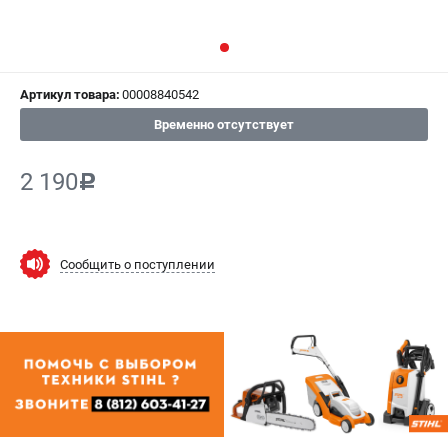
СРАВНЕНИЕ
(
0
)
ИЗБРАННОЕ
(
0
)
Артикул товара:
00008840542
МАГАЗИНЫ
Временно отсутствует
СЕРВИС
2 190
c
ПОДДЕРЖКА
Сервисный центр
Сообщить о поступлении
Гарантия Stihl
Политика обработки персональных данных
Часто задаваемые вопросы FAQ
ИНФОРМАЦИЯ
О компании
О бренде