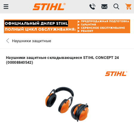
0 
₽
САНКТ-ПЕТЕРБУРГ
Наушники защитные
+7 (812) 603-41-27
- ЗАКАЗ ИЗДЕЛИЙ
Наушники защитные складывающиеся STIHL CONCEPT 24
(00008840542)
+7 (8112) 59-10-67
- ЗАКАЗ ЗАПЧАСТЕЙ
ЗАКАЗАТЬ ЗАПЧАСТЬ
ВХОД ИЛИ РЕГИСТРАЦИЯ
КАТАЛОГ
АКЦИИ