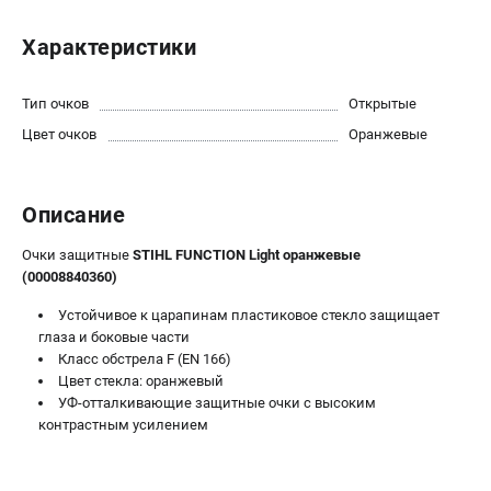
Юридическим лицам
Характеристики
Способы оплаты
Правила обмена и возврата
Контакты
Тип очков
Открытые
Справочник по тримерным головкам и ножам
Цвет очков
Оранжевые
Бонусная программа
Как нас найти
Пользовательское соглашение
Описание
Очки защитные
STIHL FUNCTION Light оранжевые
САДОВАЯ ТЕХНИКА
(00008840360)
Бензопилы
Устойчивое к царапинам пластиковое стекло защищает
Мотокосы
глаза и боковые части
Газонокосилки и тракторы
Класс обстрела F (EN 166)
Цвет стекла: оранжевый
Опрыскиватели
УФ-отталкивающие защитные очки с высоким
Измельчители
контрастным усилением
Ножницы для изгороди
Мойки высокого давления