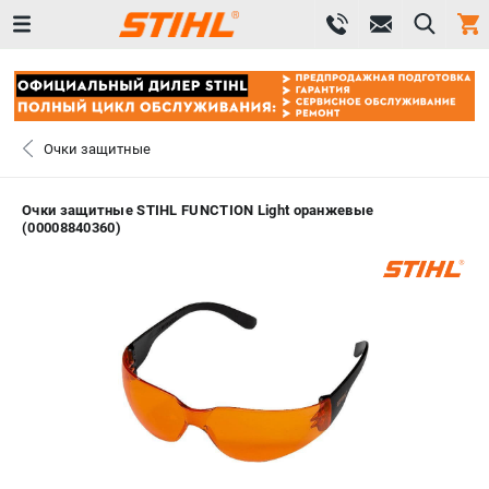
0 
₽
САНКТ-ПЕТЕРБУРГ
Очки защитные
+7 (812) 603-41-27
- ЗАКАЗ ИЗДЕЛИЙ
Очки защитные STIHL FUNCTION Light оранжевые
(00008840360)
+7 (8112) 59-10-67
- ЗАКАЗ ЗАПЧАСТЕЙ
ЗАКАЗАТЬ ЗАПЧАСТЬ
ВХОД ИЛИ РЕГИСТРАЦИЯ
КАТАЛОГ
АКЦИИ