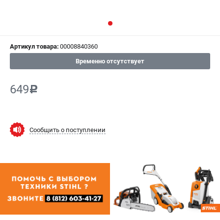
СРАВНЕНИЕ
(
0
)
ИЗБРАННОЕ
(
0
)
Артикул товара:
00008840360
МАГАЗИНЫ
Временно отсутствует
СЕРВИС
649
c
ПОДДЕРЖКА
Сервисный центр
Сообщить о поступлении
Гарантия Stihl
Политика обработки персональных данных
Часто задаваемые вопросы FAQ
ИНФОРМАЦИЯ
О компании
О бренде