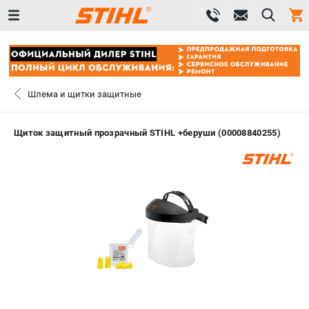
0 
₽
ПОМОНА
Шлема и щитки защитные
+7 (800) 550-70-46
- ЗАКАЗ ИЗДЕЛИЙ
Щиток защитный прозрачный STIHL +беруши (00008840255)
+7 (8112) 59-12-69
- ЗАКАЗ ЗАПЧАСТЕЙ
ЗАКАЗАТЬ ЗАПЧАСТЬ
ВХОД ИЛИ РЕГИСТРАЦИЯ
КАТАЛОГ
АКЦИИ