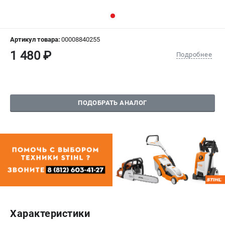
СРАВНЕНИЕ
(
0
)
ИЗБРАННОЕ
(
0
)
Артикул товара:
00008840255
1 480 ₽
Подробнее
МАГАЗИНЫ
СЕРВИС
ПОДОБРАТЬ АНАЛОГ
ПОДДЕРЖКА
Сервисный центр
Гарантия Stihl
Политика обработки персональных данных
Часто задаваемые вопросы FAQ
ИНФОРМАЦИЯ
О компании
Характеристики
О бренде