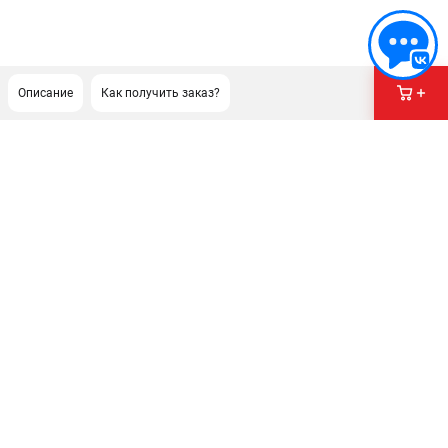
Описание
Как получить заказ?
ПОДДЕРЖКА
Сервисный центр
Гарантия Stihl
Политика обработки персональных данных
Часто задаваемые вопросы FAQ
ИНФОРМАЦИЯ
О компании
О бренде