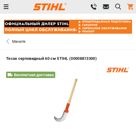
0 
₽
САНКТ-ПЕТЕРБУРГ
Мачете
+7 (812) 603-41-27
- ЗАКАЗ ИЗДЕЛИЙ
Тесак серповидный 60 см STIHL (00008813300)
+7 (8112) 59-10-67
- ЗАКАЗ ЗАПЧАСТЕЙ
Бесплатная доставка
ЗАКАЗАТЬ ЗАПЧАСТЬ
ВХОД ИЛИ РЕГИСТРАЦИЯ
КАТАЛОГ
АКЦИИ