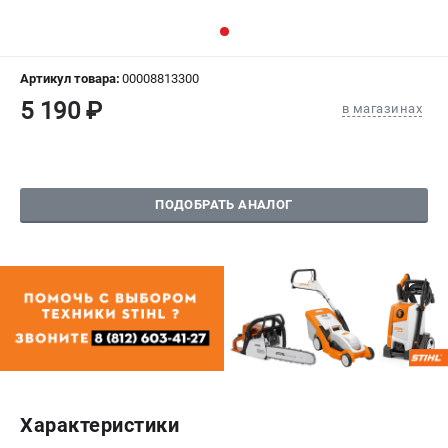
СРАВНЕНИЕ
(
0
)
ИЗБРАННОЕ
(
0
)
Артикул товара:
00008813300
5 190 ₽
в магазинах
МАГАЗИНЫ
СЕРВИС
ПОДОБРАТЬ АНАЛОГ
ПОДДЕРЖКА
Сервисный центр
Гарантия Stihl
Политика обработки персональных данных
Часто задаваемые вопросы FAQ
ИНФОРМАЦИЯ
О компании
Характеристики
О бренде