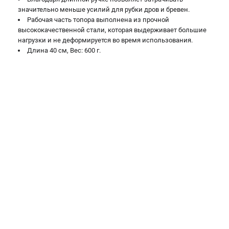
Воздуходувы
значительно меньше усилий для рубки дров и бревен.
Рабочая часть топора выполнена из прочной
ПРИНАДЛЕЖНОСТИ
высококачественной стали, которая выдерживает большие
нагрузки и не деформируется во время использования.
Цепи для бензопил
Длина 40 см, Вес: 600 г.
Шины пильные
Масла и смазки
Леска для триммеров
Заточные наборы и напильники
Средства защиты
Запчасти для инструмента
АККУМУЛЯТОРНАЯ ТЕХНИКА
Воздуходувки аккумуляторные
Высоторезы аккумуляторные
Газонокосилки аккумуляторные
Ножницы садовые аккумуляторные
Пилы цепные аккумуляторные
Триммеры аккумуляторные