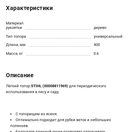
Юридическим лицам
Характеристики
Способы оплаты
Правила обмена и возврата
Материал
Контакты
рукоятки
дерево
Справочник по тримерным головкам и ножам
Тип топора
универсальный
Бонусная программа
Длина, мм
400
Как нас найти
Масса, кг
0.6
Пользовательское соглашение
САДОВАЯ ТЕХНИКА
Описание
Бензопилы
Лёгкий топор
STIHL (00008811969)
для периодического
Мотокосы
использования в лесу и саду.
Газонокосилки и тракторы
Опрыскиватели
Измельчители
С топорищем из ясеня.
Ножницы для изгороди
Оптимально подходит для рубки веток и небольших
Мойки высокого давления
поленьев.
Благодаря длинной ручке позволяет затрачивать