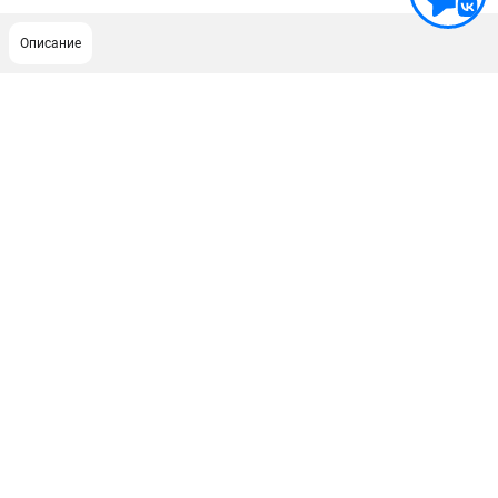
Описание
ПОДДЕРЖКА
Сервисный центр
Гарантия Stihl
Политика обработки персональных данных
Часто задаваемые вопросы FAQ
ИНФОРМАЦИЯ
О компании
О бренде
Юридическим лицам
Способы оплаты