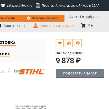
zakaz@stihtools.ru
Проспект Александровской Фермы, 29АЛ
Санкт-Петербург
воните мне
Заказать запчасть
0 
Сравнение
0
Вход или регистрация
₽
Нашли дешевле?
9 878 ₽
сти
Топоры
ПОДОБРАТЬ АНАЛОГ
Сертификат дилера