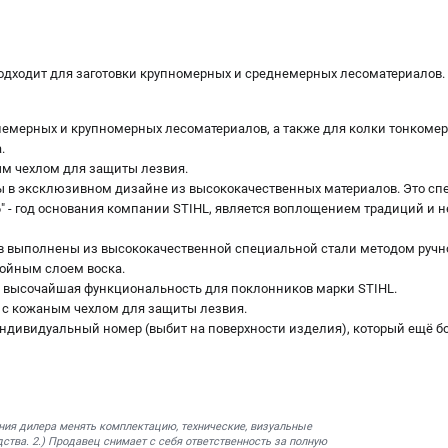
дходит для заготовки крупномерных и среднемерных лесоматериалов.
емерных и крупномерных лесоматериалов, а также для колки тонкоме
.
м чехлом для защиты лезвия.
ны в эксклюзивном дизайне из высококачественных материалов. Это спе
6" - год основания компании STIHL, является воплощением традиций и 
в выполнены из высококачественной специальной стали методом ручной
войным слоем воска.
 высочайшая функциональность для поклонников марки STIHL.
 с кожаным чехлом для защиты лезвия.
дивидуальный номер (выбит на поверхности изделия), который ещё б
ния дилера менять комплектацию, технические, визуальные
ства. 2.) Продавец снимает с себя ответственность за полную