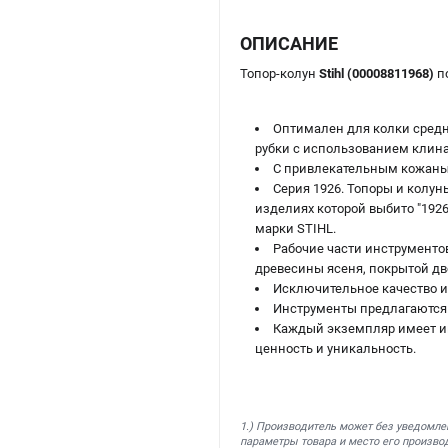
ОПИСАНИЕ
Топор-колун
Stihl (00008811968)
по
Оптимален для колки средн
рубки с использованием клина
С привлекательным кожаны
Серия 1926. Топоры и колу
изделиях которой выбито "192
марки STIHL.
Рабочие части инструменто
древесины ясеня, покрытой д
Исключительное качество и
Инструменты предлагаются
Каждый экземпляр имеет ин
ценность и уникальность.
1.) Производитель может без уведомле
параметры товара и место его производ