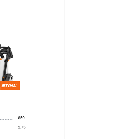
850
2.75