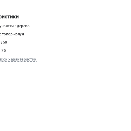
ристики
укоятки : дерево
: топор-колун
 850
2.75
исок характеристик