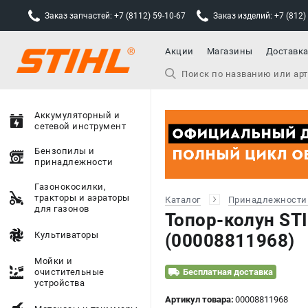
Заказ запчастей: +7 (8112) 59-10-67
Заказ изделий: +7 (812)
Акции
Магазины
Доставк
Аккумуляторный и
сетевой инструмент
Бензопилы и
принадлежности
Газонокосилки,
тракторы и аэраторы
Каталог
Принадлежности
для газонов
Топор-колун ST
Культиваторы
(00008811968)
Мойки и
очистительные
Бесплатная доставка
устройства
Артикул товара:
00008811968