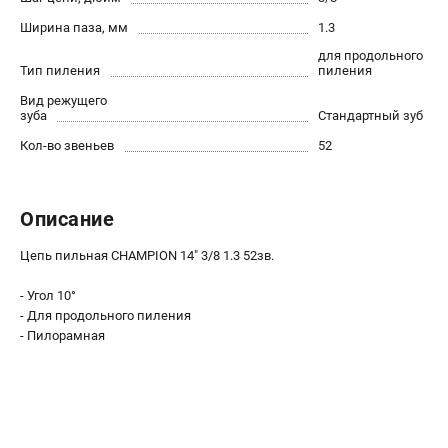
Воздуходувы
Ширина паза, мм
1.3
для продольного
ПРИНАДЛЕЖНОСТИ
Тип пиления
пиления
Цепи для бензопил
Вид режущего
Шины пильные
зуба
Стандартный зуб
Масла и смазки
Кол-во звеньев
52
Леска для триммеров
Заточные наборы и напильники
Средства защиты
Описание
Запчасти для инструмента
Цепь пильная CHAMPION 14" 3/8 1.3 52зв.
АККУМУЛЯТОРНАЯ ТЕХНИКА
- Угол 10°
- Для продольного пиления
Воздуходувки аккумуляторные
- Пилорамная
Высоторезы аккумуляторные
Газонокосилки аккумуляторные
Ножницы садовые аккумуляторные
Пилы цепные аккумуляторные
Триммеры аккумуляторные