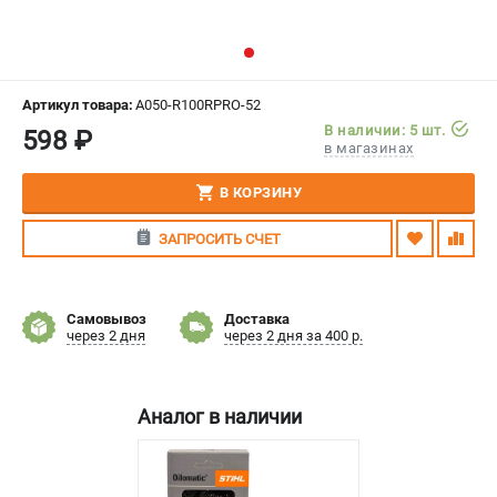
СРАВНЕНИЕ
(
0
)
ИЗБРАННОЕ
(
0
)
Артикул товара:
A050-R100RPRO-52
В наличии: 5 шт.
598 ₽
МАГАЗИНЫ
в магазинах
СЕРВИС
В КОРЗИНУ
ЗАПРОСИТЬ СЧЕТ
ПОДДЕРЖКА
Сервисный центр
Гарантия Stihl
Самовывоз
Доставка
через 2 дня
через 2 дня за 400 р.
Политика обработки персональных данных
Часто задаваемые вопросы FAQ
Аналог в наличии
ИНФОРМАЦИЯ
О компании
О бренде