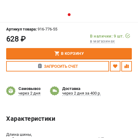
СРАВНЕНИЕ
(
0
)
ИЗБРАННОЕ
(
0
)
Артикул товара:
916-776-55
В наличии: 9 шт.
628 ₽
МАГАЗИНЫ
в магазинах
СЕРВИС
В КОРЗИНУ
ЗАПРОСИТЬ СЧЕТ
ПОДДЕРЖКА
Сервисный центр
Гарантия Stihl
Самовывоз
Доставка
через 2 дня
через 2 дня за 400 р.
Политика обработки персональных данных
Часто задаваемые вопросы FAQ
Характеристики
ИНФОРМАЦИЯ
О компании
Длина шины,
О бренде