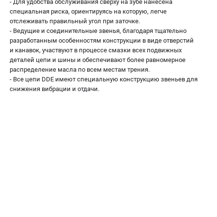
Воздуходувы
- Для удобства обслуживания сверху на зубе нанесена
специальная риска, ориентируясь на которую, легче
отслеживать правильный угол при заточке.
ПРИНАДЛЕЖНОСТИ
- Ведущие и соединительные звенья, благодаря тщательно
разработанным особенностям конструкции в виде отверстий
Цепи для бензопил
и канавок, участвуют в процессе смазки всех подвижных
Шины пильные
деталей цепи и шины и обеспечивают более равномерное
Масла и смазки
распределение масла по всем местам трения.
Леска для триммеров
- Все цепи DDE имеют специальную конструкцию звеньев для
снижения вибрации и отдачи.
Заточные наборы и напильники
Средства защиты
Запчасти для инструмента
АККУМУЛЯТОРНАЯ ТЕХНИКА
Воздуходувки аккумуляторные
Высоторезы аккумуляторные
Газонокосилки аккумуляторные
Ножницы садовые аккумуляторные
Пилы цепные аккумуляторные
Триммеры аккумуляторные