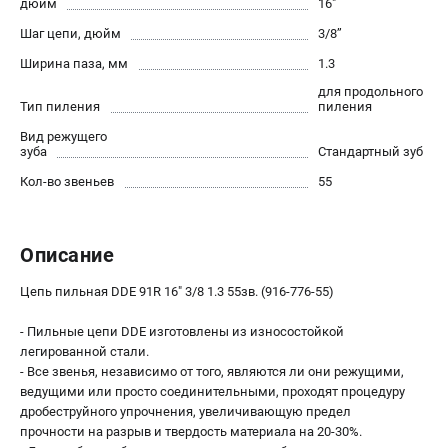
дюйм
16"
Юридическим лицам
Шаг цепи, дюйм
3/8’’
Способы оплаты
Ширина паза, мм
1.3
Правила обмена и возврата
Контакты
для продольного
Тип пиления
пиления
Справочник по тримерным головкам и ножам
Вид режущего
Бонусная программа
зуба
Стандартный зуб
Как нас найти
Кол-во звеньев
55
Пользовательское соглашение
САДОВАЯ ТЕХНИКА
Описание
Бензопилы
Цепь пильная DDE 91R 16" 3/8 1.3 55зв. (916-776-55)
Мотокосы
Газонокосилки и тракторы
- Пильные цепи DDE изготовлены из износостойкой
Опрыскиватели
легированной стали.
- Все звенья, независимо от того, являются ли они режущими,
Измельчители
ведущими или просто соединительными, проходят процедуру
Ножницы для изгороди
дробеструйного упрочнения, увеличивающую предел
Мойки высокого давления
прочности на разрыв и твердость материала на 20-30%.