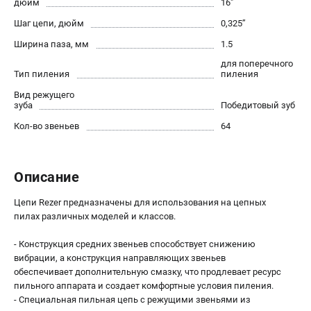
дюйм
16"
ПРИНАДЛЕЖНОСТИ
Шаг цепи, дюйм
0,325’’
Цепи для бензопил
Ширина паза, мм
1.5
Шины пильные
для поперечного
Тип пиления
пиления
Масла и смазки
Вид режущего
Леска для триммеров
зуба
Победитовый зуб
Заточные наборы и напильники
Кол-во звеньев
64
Средства защиты
Запчасти для инструмента
Описание
АККУМУЛЯТОРНАЯ ТЕХНИКА
Цепи Rezer предназначены для использования на цепных
Воздуходувки аккумуляторные
пилах различных моделей и классов.
Высоторезы аккумуляторные
Газонокосилки аккумуляторные
- Конструкция средних звеньев способствует снижению
вибрации, а конструкция направляющих звеньев
Ножницы садовые аккумуляторные
обеспечивает дополнительную смазку, что продлевает ресурс
Пилы цепные аккумуляторные
пильного аппарата и создает комфортные условия пиления.
Триммеры аккумуляторные
- Специальная пильная цепь с режущими звеньями из