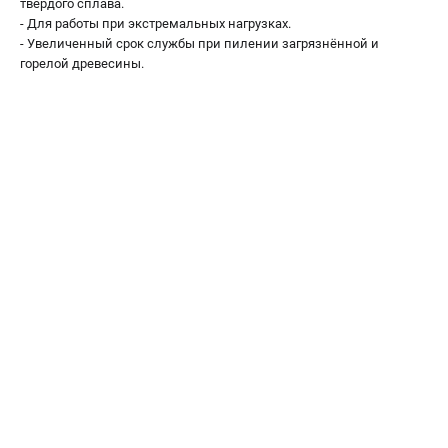
твердого сплава.
- Для работы при экстремальных нагрузках.
ТЕЛЕФОН (ПОМОНА)
- Увеличенный срок службы при пилении загрязнённой и
+7 (800) 550-70-46
горелой древесины.
Информация размещённая на сайте не является публичной
офертой.
8 (812) 318-40-26
8 (800) 550-70-46
Режим работы колл-центра:
пн-пт - с 9:00 до 18:00
сб - с 10:00 до 16:00
вс - выходной
ЗАКАЗ ЗАПЧАСТЕЙ
+7 (8112) 59-12-69
zakaz@stihtools.ru