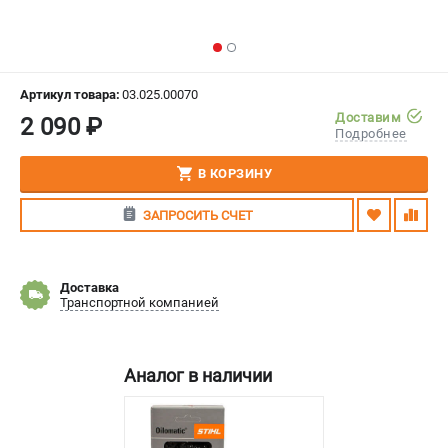
СРАВНЕНИЕ
(
0
)
ИЗБРАННОЕ
(
0
)
Артикул товара:
03.025.00070
Доставим
2 090 ₽
МАГАЗИНЫ
Подробнее
СЕРВИС
В КОРЗИНУ
ЗАПРОСИТЬ СЧЕТ
ПОДДЕРЖКА
Сервисный центр
Гарантия Stihl
Доставка
Транспортной компанией
Политика обработки персональных данных
Часто задаваемые вопросы FAQ
Аналог в наличии
ИНФОРМАЦИЯ
О компании
О бренде