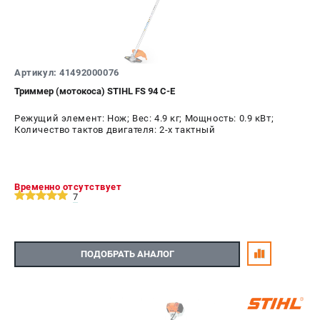
Юридическим лицам
Способы оплаты
Правила обмена и возврата
Контакты
Артикул: 41492000076
Справочник по тримерным головкам и ножам
Триммер (мотокоса) STIHL FS 94 С-Е
Бонусная программа
Режущий элемент: Нож; Вес: 4.9 кг; Мощность: 0.9 кВт;
Как нас найти
Количество тактов двигателя: 2-х тактный
Пользовательское соглашение
САДОВАЯ ТЕХНИКА
Временно отсутствует
7
Бензопилы
Мотокосы
Газонокосилки и тракторы
Опрыскиватели
ПОДОБРАТЬ АНАЛОГ
Измельчители
Ножницы для изгороди
Мойки высокого давления