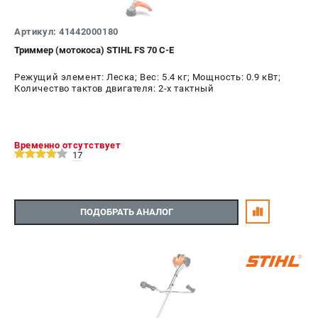
СРАВНЕНИЕ
(
0
)
Артикул: 41442000180
Триммер (мотокоса) STIHL FS 70 С-Е
ИЗБРАННОЕ
(
0
)
Режущий элемент: Леска; Вес: 5.4 кг; Мощность: 0.9 кВт;
МАГАЗИНЫ
Количество тактов двигателя: 2-х тактный
СЕРВИС
Временно отсутствует
17
ПОДДЕРЖКА
Сервисный центр
Гарантия Stihl
ПОДОБРАТЬ АНАЛОГ
Политика обработки персональных данных
Часто задаваемые вопросы FAQ
ИНФОРМАЦИЯ
О компании
О бренде