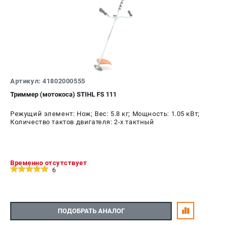
Воздуходувы
ПРИНАДЛЕЖНОСТИ
Цепи для бензопил
Шины пильные
Масла и смазки
Артикул: 41802000555
Леска для триммеров
Триммер (мотокоса) STIHL FS 111
Заточные наборы и напильники
Средства защиты
Режущий элемент: Нож; Вес: 5.8 кг; Мощность: 1.05 кВт;
Запчасти для инструмента
Количество тактов двигателя: 2-х тактный
АККУМУЛЯТОРНАЯ ТЕХНИКА
Временно отсутствует
Воздуходувки аккумуляторные
6
Высоторезы аккумуляторные
Газонокосилки аккумуляторные
Ножницы садовые аккумуляторные
ПОДОБРАТЬ АНАЛОГ
Пилы цепные аккумуляторные
Триммеры аккумуляторные