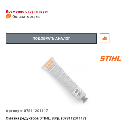
Временно отсутствует
ТЕЛЕФОН (ПОМОНА)
Оставить отзыв
+7 (800) 550-70-46
Информация размещённая на сайте не является публичной
офертой.
8 (812) 318-40-26
ПОДОБРАТЬ АНАЛОГ
8 (800) 550-70-46
Режим работы колл-центра:
пн-пт - с 9:00 до 18:00
сб - с 10:00 до 16:00
вс - выходной
ЗАКАЗ ЗАПЧАСТЕЙ
+7 (8112) 59-12-69
zakaz@stihtools.ru
Артикул: 07811201117
Смазка редуктора STIHL, 80гр. (07811201117)