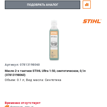
Юридическим лицам
ПОДОБРАТЬ АНАЛОГ
Способы оплаты
Правила обмена и возврата
Контакты
Справочник по тримерным головкам и ножам
Бонусная программа
Пользовательское соглашение
САДОВАЯ ТЕХНИКА
Бензопилы
Артикул: 07813198060
Мотокосы
Масло 2-х тактное STIHL Ultra 1:50, синтетическое, 0,1л
Газонокосилки и тракторы
(07813198060)
Опрыскиватели
Объем: 0.1 л; Вид масла: Синтетика
Измельчители
Ножницы для изгороди
Мойки высокого давления
Воздуходувы
Временно отсутствует