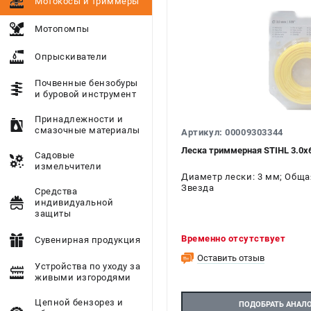
Мотокосы и триммеры
Мотопомпы
Опрыскиватели
Почвенные бензобуры
и буровой инструмент
Принадлежности и
смазочные материалы
Артикул: 00009303344
Леска триммерная STIHL 3.0х
Садовые
измельчители
Диаметр лески: 3 мм; Общая
Звезда
Средства
индивидуальной
защиты
Временно отсутствует
Сувенирная продукция
Оставить отзыв
Устройства по уходу за
живыми изгородями
Цепной бензорез и
ПОДОБРАТЬ АНАЛ