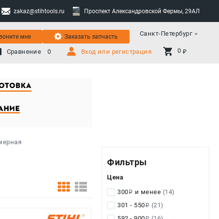
zakaz@stihtools.ru
Проспект Александровской Фермы, 29АЛ
Санкт-Петербург
воните мне
Заказать запчасть
0 
Сравнение
0
Вход или регистрация
₽
мерная
Фильтры
Цена
300
и менее
(14)
i
301 - 550
(21)
i
592 - 900
(16)
i