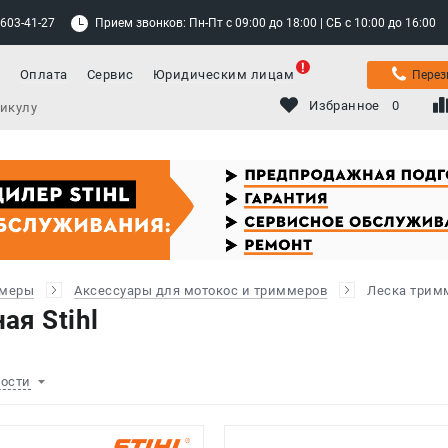
 603-41-27
Прием звонков: Пн-Пт с 09:00 до 18:00 | СБ с 10:00 до 16:00
а
Оплата
Сервис
Юридическим лицам
Перез
Избранное
0
ммеры
Аксессуары для мотокос и триммеров
Леска трим
ая Stihl
ности