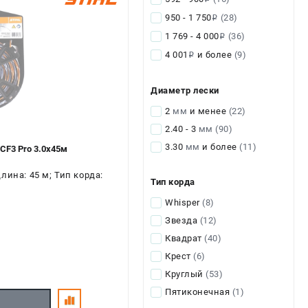
950 - 1 750
(28)
i
1 769 - 4 000
(36)
i
4 001
и более
(9)
i
Диаметр лески
2
мм
и менее
(22)
2.40 - 3
мм
(90)
3.30
мм
и более
(11)
CF3 Pro 3.0х45м
лина: 45 м; Тип корда:
Тип корда
Whisper
(8)
Звезда
(12)
Квадрат
(40)
Крест
(6)
Круглый
(53)
Пятиконечная
(1)