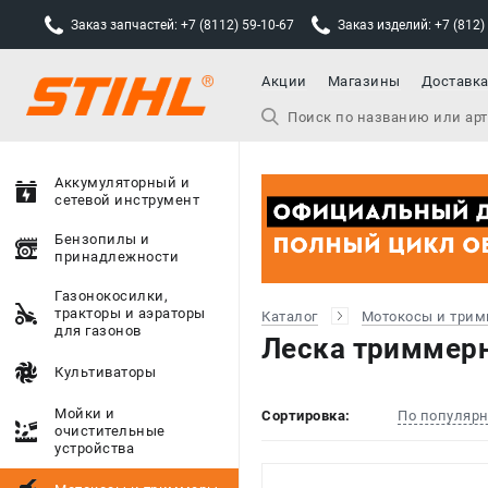
Заказ запчастей: +7 (8112) 59-10-67
Заказ изделий: +7 (812)
Акции
Магазины
Доставк
Аккумуляторный и
сетевой инструмент
Бензопилы и
принадлежности
Газонокосилки,
тракторы и аэраторы
Каталог
Мотокосы и три
для газонов
Леска триммерн
Культиваторы
Мойки и
Сортировка:
По популяр
очистительные
устройства