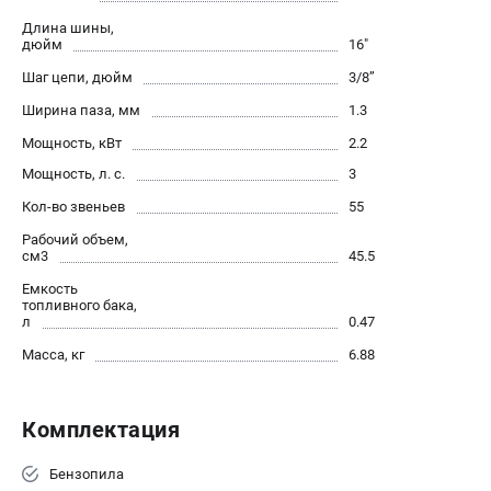
Воздуходувы
Длина шины,
дюйм
16"
ПРИНАДЛЕЖНОСТИ
Шаг цепи, дюйм
3/8’’
Цепи для бензопил
Ширина паза, мм
1.3
Шины пильные
Мощность, кВт
2.2
Масла и смазки
Мощность, л. с.
3
Леска для триммеров
Заточные наборы и напильники
Кол-во звеньев
55
Средства защиты
Рабочий объем,
см3
45.5
Запчасти для инструмента
Емкость
топливного бака,
АККУМУЛЯТОРНАЯ ТЕХНИКА
л
0.47
Воздуходувки аккумуляторные
Масса, кг
6.88
Высоторезы аккумуляторные
Газонокосилки аккумуляторные
Комплектация
Ножницы садовые аккумуляторные
Пилы цепные аккумуляторные
Бензопила
Триммеры аккумуляторные