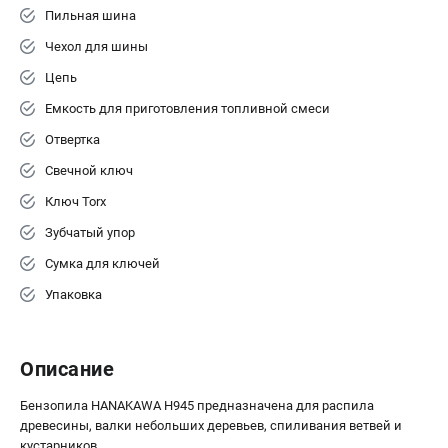
Пильная шина
Чехол для шины
ТЕЛЕФОН (САНКТ-ПЕТЕРБУРГ)
Цепь
+7 (812) 603-41-27
Информация размещённая на сайте не является публичной
Емкость для приготовления топливной смеси
офертой.
Отвертка
8 (812) 318-40-26
8 (800) 550-70-46
Свечной ключ
Режим работы колл-центра:
пн-пт - с 9:00 до 18:00
Ключ Torx
сб - с 10:00 до 16:00
Зубчатый упор
вс - выходной
ЗАКАЗ ЗАПЧАСТЕЙ
Сумка для ключей
+7 (8112) 59-10-67
Упаковка
zakaz@stihtools.ru
Описание
Бензопила HANAKAWA H945 предназначена для распила
древесины, валки небольших деревьев, спиливания ветвей и
кустарников.