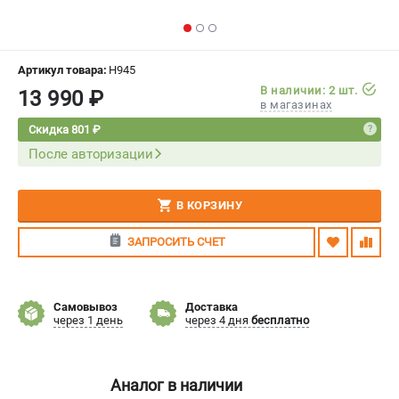
СРАВНЕНИЕ
(
0
)
ИЗБРАННОЕ
(
0
)
Артикул товара:
H945
В наличии: 2 шт.
13 990 ₽
в магазинах
МАГАЗИНЫ
Скидка 801 ₽
После авторизации
СЕРВИС
ПОДДЕРЖКА
В КОРЗИНУ
Сервисный центр
ЗАПРОСИТЬ СЧЕТ
Гарантия Stihl
Политика обработки персональных данных
Часто задаваемые вопросы FAQ
Самовывоз
Доставка
через 1 день
через 4 дня
бесплатно
ИНФОРМАЦИЯ
О компании
Аналог в наличии
О бренде