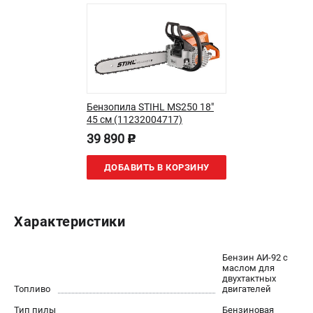
Юридическим лицам
Способы оплаты
Правила обмена и возврата
Контакты
Справочник по тримерным головкам и ножам
Бонусная программа
Бензопила STIHL MS250 18"
Как нас найти
45 см (11232004717)
Пользовательское соглашение
39 890
p
ДОБАВИТЬ В КОРЗИНУ
САДОВАЯ ТЕХНИКА
Бензопилы
Мотокосы
Характеристики
Газонокосилки и тракторы
Опрыскиватели
Бензин АИ-92 c
Измельчители
маслом для
двухтактных
Ножницы для изгороди
Топливо
двигателей
Мойки высокого давления
Тип пилы
Бензиновая