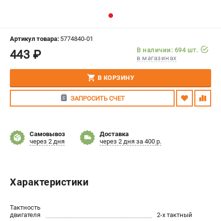
СРАВНЕНИЕ
(
0
)
ИЗБРАННОЕ
(
0
)
Артикул товара:
5774840-01
В наличии: 694 шт.
443 ₽
в магазинах
МАГАЗИНЫ
В КОРЗИНУ
СЕРВИС
ЗАПРОСИТЬ СЧЕТ
ПОДДЕРЖКА
Сервисный центр
Самовывоз
Доставка
Гарантия Stihl
через 2 дня
через 2 дня за 400 р.
Политика обработки персональных данных
Часто задаваемые вопросы FAQ
Характеристики
ИНФОРМАЦИЯ
О компании
Тактность
двигателя
2-х тактный
О бренде