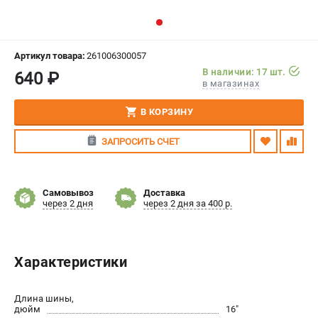
СРАВНЕНИЕ
(
0
)
ИЗБРАННОЕ
(
0
)
Артикул товара:
261006300057
В наличии: 17 шт.
640 ₽
в магазинах
МАГАЗИНЫ
В КОРЗИНУ
СЕРВИС
ЗАПРОСИТЬ СЧЕТ
ПОДДЕРЖКА
Сервисный центр
Самовывоз
Доставка
Гарантия Stihl
через 2 дня
через 2 дня за 400 р.
Политика обработки персональных данных
Часто задаваемые вопросы FAQ
Характеристики
ИНФОРМАЦИЯ
О компании
Длина шины,
дюйм
16"
О бренде