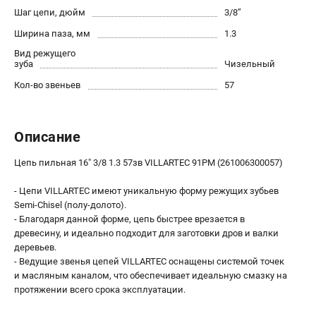
Юридическим лицам
Шаг цепи, дюйм
3/8’’
Способы оплаты
Ширина паза, мм
1.3
Правила обмена и возврата
Вид режущего
зуба
Чизельный
Контакты
Справочник по тримерным головкам и ножам
Кол-во звеньев
57
Бонусная программа
Как нас найти
Описание
Пользовательское соглашение
Цепь пильная 16" 3/8 1.3 57зв VILLARTEC 91PM (261006300057)
САДОВАЯ ТЕХНИКА
- Цепи VILLARTEC имеют уникальную форму режущих зубьев
Бензопилы
Semi-Chisel (полу-долото).
Мотокосы
- Благодаря данной форме, цепь быстрее врезается в
Газонокосилки и тракторы
древесину, и идеально подходит для заготовки дров и валки
деревьев.
Опрыскиватели
- Ведущие звенья цепей VILLARTEC оснащены системой точек
Измельчители
и масляным каналом, что обеспечивает идеальную смазку на
Ножницы для изгороди
протяжении всего срока эксплуатации.
Мойки высокого давления