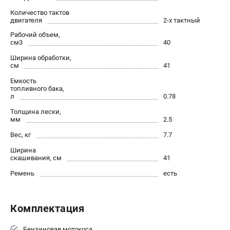
Воздуходувы
Количество тактов
двигателя
2-х тактный
ПРИНАДЛЕЖНОСТИ
Рабочий объем,
см3
40
Цепи для бензопил
Ширина обработки,
Шины пильные
см
41
Масла и смазки
Емкость
Леска для триммеров
топливного бака,
л
0.78
Заточные наборы и напильники
Средства защиты
Толщина лески,
мм
2.5
Запчасти для инструмента
Вес, кг
7.7
АККУМУЛЯТОРНАЯ ТЕХНИКА
Ширина
скашивания, см
41
Воздуходувки аккумуляторные
Ремень
есть
Высоторезы аккумуляторные
Газонокосилки аккумуляторные
Ножницы садовые аккумуляторные
Комплектация
Пилы цепные аккумуляторные
Бензиновая мотокоса
Триммеры аккумуляторные