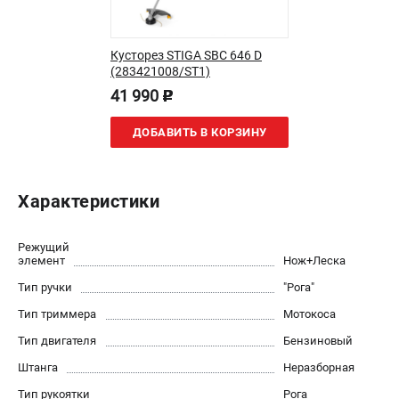
Юридическим лицам
Способы оплаты
Кусторез STIGA SBC 646 D
Правила обмена и возврата
(283421008/ST1)
Контакты
41 990
p
Справочник по тримерным головкам и ножам
Бонусная программа
ДОБАВИТЬ В КОРЗИНУ
Как нас найти
Пользовательское соглашение
Характеристики
САДОВАЯ ТЕХНИКА
Бензопилы
Режущий
элемент
Нож+Леска
Мотокосы
Тип ручки
"Рога"
Газонокосилки и тракторы
Опрыскиватели
Тип триммера
Мотокоса
Измельчители
Тип двигателя
Бензиновый
Ножницы для изгороди
Штанга
Неразборная
Мойки высокого давления
Тип рукоятки
Рога