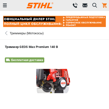
0 
₽
САНКТ-ПЕТЕРБУРГ
Триммеры (Мотокосы)
+7 (812) 603-41-27
- ЗАКАЗ ИЗДЕЛИЙ
Триммер GEOS Max Premium 140 B
+7 (8112) 59-10-67
- ЗАКАЗ ЗАПЧАСТЕЙ
Бесплатная доставка
ЗАКАЗАТЬ ЗАПЧАСТЬ
ВХОД ИЛИ РЕГИСТРАЦИЯ
КАТАЛОГ
АКЦИИ