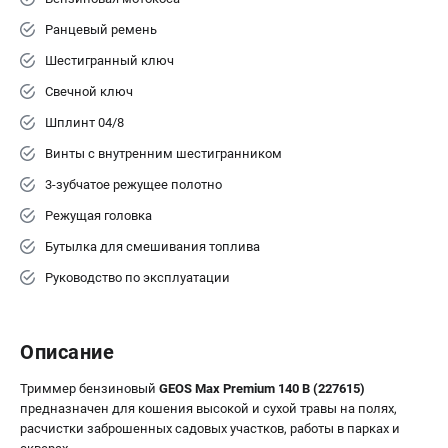
Ранцевый ремень
Шестигранный ключ
ТЕЛЕФОН (САНКТ-ПЕТЕРБУРГ)
+7 (812) 603-41-27
Свечной ключ
Информация размещённая на сайте не является публичной
Шплинт 04/8
офертой.
8 (812) 318-40-26
Винты с внутренним шестигранником
8 (800) 550-70-46
Режим работы колл-центра:
3-зубчатое режущее полотно
пн-пт - с 9:00 до 18:00
Режущая головка
сб - с 10:00 до 16:00
вс - выходной
Бутылка для смешивания топлива
ЗАКАЗ ЗАПЧАСТЕЙ
Руководство по эксплуатации
+7 (8112) 59-10-67
zakaz@stihtools.ru
Описание
Триммер бензиновый
GEOS Max Premium 140 B (227615)
предназначен для кошения высокой и сухой травы на полях,
расчистки заброшенных садовых участков, работы в парках и